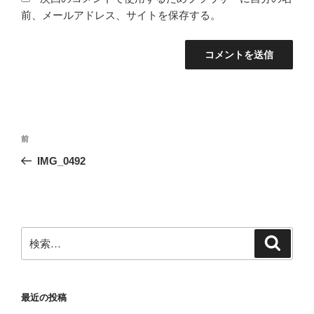
前、メールアドレス、サイトを保存する。
投
前
前
稿
の
IMG_0492
ナ
投
ビ
稿
ゲ
ー
検
検
シ
索
索:
ョ
ン
最近の投稿