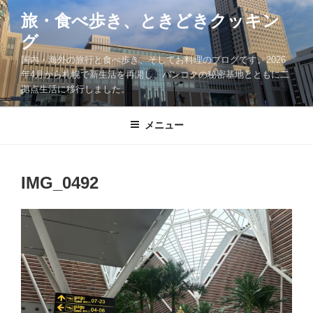
コ
旅・食べ歩き、ときどきクッキン
ン
グ
テ
ン
国内・海外の旅行と食べ歩き、そしてお料理のブログです。2026
ツ
年4月から札幌で新生活を再開し、バンコクの秘密基地とともに二
拠点生活に移行しました。
へ
ス
キ
メニュー
ッ
プ
IMG_0492