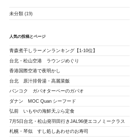
未分類
(19)
人気の投稿とページ
青森煮干しラーメンランキング【1-10位】
台北・松山空港 ラウンジめぐり
香港国際空港で夜明かし
台北 原汁排骨湯・高麗菜飯
バンコク ガパオターペーのガパオ
ダナン MOC Quan シーフード
弘前 いもやの海鮮天ぷら定食
7月5日台北・松山発羽田行きJAL96便エコノミークラス
札幌・琴似 すし処しあわせのお寿司