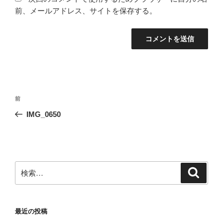
前、メールアドレス、サイトを保存する。
投
前
前
稿
の
IMG_0650
ナ
投
ビ
稿
ゲ
ー
検
検
シ
索
索:
ョ
ン
最近の投稿