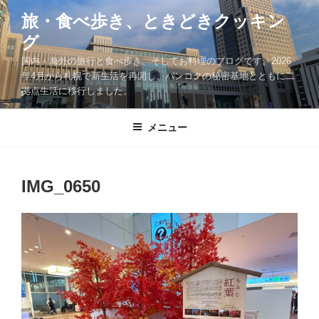
コ
旅・食べ歩き、ときどきクッキン
ン
グ
テ
ン
国内・海外の旅行と食べ歩き、そしてお料理のブログです。2026
ツ
年4月から札幌で新生活を再開し、バンコクの秘密基地とともに二
拠点生活に移行しました。
へ
ス
キ
メニュー
ッ
プ
IMG_0650