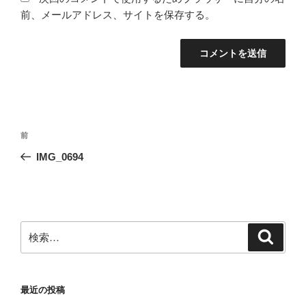
前、メールアドレス、サイトを保存する。
投
前
前
稿
の
IMG_0694
ナ
投
ビ
稿
ゲ
ー
検
検
シ
索
索:
ョ
ン
最近の投稿