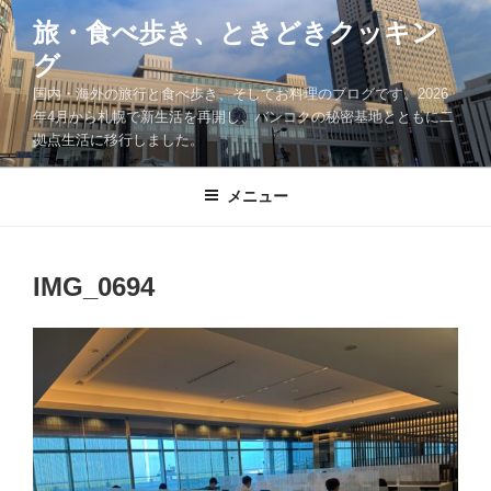
コ
旅・食べ歩き、ときどきクッキン
ン
グ
テ
ン
国内・海外の旅行と食べ歩き、そしてお料理のブログです。2026
ツ
年4月から札幌で新生活を再開し、バンコクの秘密基地とともに二
拠点生活に移行しました。
へ
ス
キ
メニュー
ッ
プ
IMG_0694