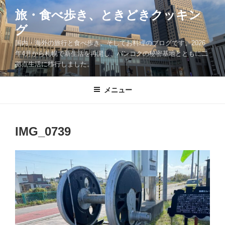
コ
旅・食べ歩き、ときどきクッキン
ン
グ
テ
ン
国内・海外の旅行と食べ歩き、そしてお料理のブログです。2026
ツ
年4月から札幌で新生活を再開し、バンコクの秘密基地とともに二
拠点生活に移行しました。
へ
ス
キ
メニュー
ッ
プ
IMG_0739