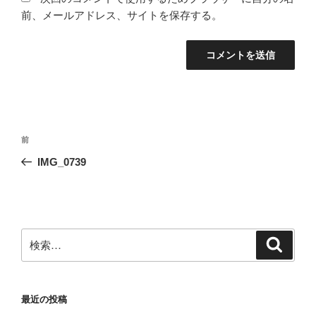
前、メールアドレス、サイトを保存する。
投
前
前
稿
の
IMG_0739
ナ
投
ビ
稿
ゲ
ー
検
検
シ
索
索:
ョ
ン
最近の投稿