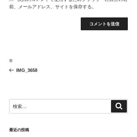
前、メールアドレス、サイトを保存する。
投
前
前
稿
の
IMG_3658
ナ
投
ビ
稿
ゲ
ー
検
検
シ
索
索:
ョ
ン
最近の投稿