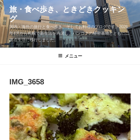
コ
旅・食べ歩き、ときどきクッキン
ン
グ
テ
ン
国内・海外の旅行と食べ歩き、そしてお料理のブログです。2026
ツ
年4月から札幌で新生活を再開し、バンコクの秘密基地とともに二
拠点生活に移行しました。
へ
ス
キ
メニュー
ッ
プ
IMG_3658