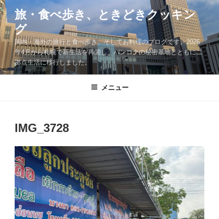
コ
旅・食べ歩き、ときどきクッキン
ン
グ
テ
ン
国内・海外の旅行と食べ歩き、そしてお料理のブログです。2026
ツ
年4月から札幌で新生活を再開し、バンコクの秘密基地とともに二
拠点生活に移行しました。
へ
ス
キ
メニュー
ッ
プ
IMG_3728