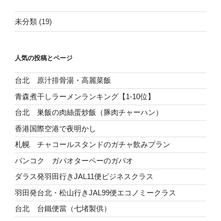
未分類
(19)
人気の投稿とページ
台北 原汁排骨湯・高麗菜飯
青森煮干しラーメンランキング【1-10位】
台北 巣飯の肉絲蛋炒飯（豚肉チャーハン）
香港国際空港で夜明かし
札幌 チャコールスタンドのガチャ飲みプラン
バンコク ガパオターペーのガパオ
ダラス発羽田行きJAL11便ビジネスクラス
羽田発台北・松山行きJAL99便エコノミークラス
台北 台鐵便當（七堵製供）