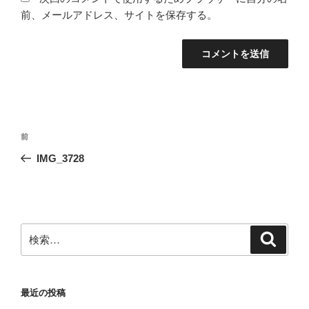
前、メールアドレス、サイトを保存する。
投
前
前
稿
の
IMG_3728
ナ
投
ビ
稿
ゲ
ー
検
検
シ
索
索:
ョ
ン
最近の投稿