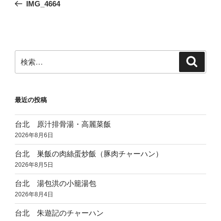
の
IMG_4664
ナ
投
ビ
稿
ゲ
ー
検
検
シ
索
索:
ョ
ン
最近の投稿
台北 原汁排骨湯・高麗菜飯
2026年8月6日
台北 巣飯の肉絲蛋炒飯（豚肉チャーハン）
2026年8月5日
台北 湯包洪の小籠湯包
2026年8月4日
台北 朱遊記のチャーハン