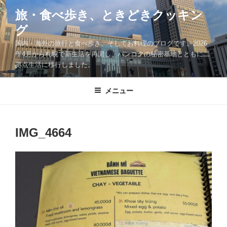
コ
旅・食べ歩き、ときどきクッキン
ン
グ
テ
ン
国内・海外の旅行と食べ歩き、そしてお料理のブログです。2026
ツ
年4月から札幌で新生活を再開し、バンコクの秘密基地とともに二
拠点生活に移行しました。
へ
ス
キ
メニュー
ッ
プ
IMG_4664