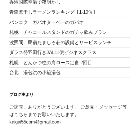
香港国際空港で夜明かし
青森煮干しラーメンランキング【1-10位】
バンコク ガパオターペーのガパオ
札幌 チャコールスタンドのガチャ飲みプラン
波照間 民宿たましろ荘の設備とサービスランチ
ダラス発羽田行きJAL11便ビジネスクラス
札幌 とんかつ檍の肩ロース定食 2回目
台北 湯包洪の小籠湯包
ブログ主より
ご訪問、ありがとうございます。 ご意見・メッセージ等
はこちらまでお願いいたします。
kaigai55com@gmail.com