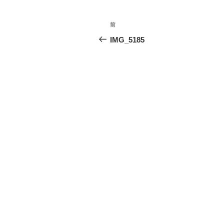
投
前
前
稿
の
IMG_5185
投
ナ
稿
ビ
ゲ
ー
シ
ョ
ン