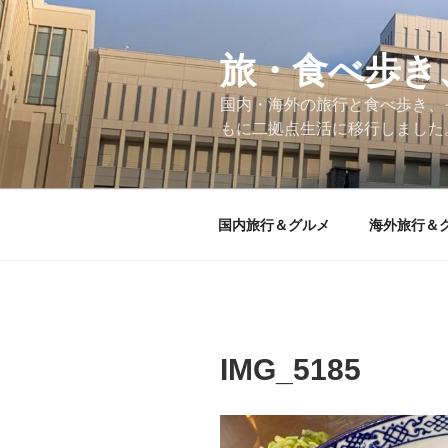
コ
ン
テ
旅・食べ歩き
ン
国内・海外の旅行と食べ歩き、
ツ
もに二拠点生活に移行しました
へ
ス
キ
ッ
国内旅行＆グルメ
海外旅行＆
プ
IMG_5185