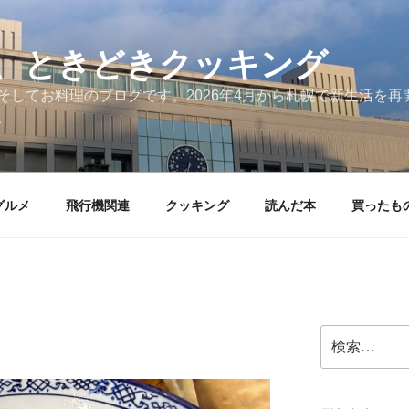
、ときどきクッキング
そしてお料理のブログです。2026年4月から札幌で新生活を
。
グルメ
飛行機関連
クッキング
読んだ本
買ったも
検
索: