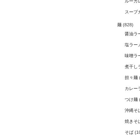
ルーカ
スープ
麺
(828)
醤油ラ
塩ラー
味噌ラ
煮干し
担々麺
カレー
つけ麺
沖縄そ
焼きそ
そば
(1