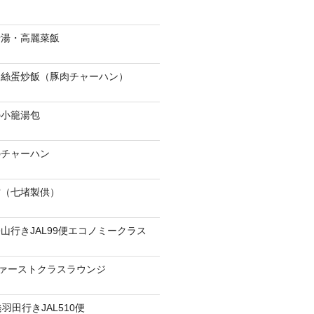
骨湯・高麗菜飯
肉絲蛋炒飯（豚肉チャーハン）
の小籠湯包
のチャーハン
當（七堵製供）
山行きJAL99便エコノミークラス
ファーストクラスラウンジ
羽田行きJAL510便