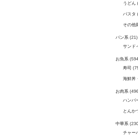
うどん
パスタ
その他
パン系
(21)
サンド
お魚系
(594
寿司
(7
海鮮丼
お肉系
(496
ハンバ
とんか
中華系
(230
チャー