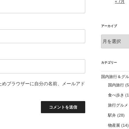
« 7月
アーカイブ
ア
ー
カ
イ
ブ
カテゴリー
国内旅行＆グ
ためブラウザーに自分の名前、メールアド
国内旅行
(5
食べ歩き
(1
旅行グルメ
駅弁
(28)
物産展
(14)