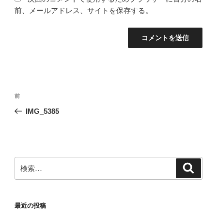
前、メールアドレス、サイトを保存する。
投
前
前
稿
の
IMG_5385
ナ
投
ビ
稿
ゲ
ー
検
検
シ
索
索:
ョ
ン
最近の投稿