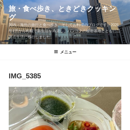
コ
旅・食べ歩き、ときどきクッキン
ン
グ
テ
ン
国内・海外の旅行と食べ歩き、そしてお料理のブログです。2026
ツ
年4月から札幌で新生活を再開し、バンコクの秘密基地とともに二
拠点生活に移行しました。
へ
ス
キ
メニュー
ッ
プ
IMG_5385