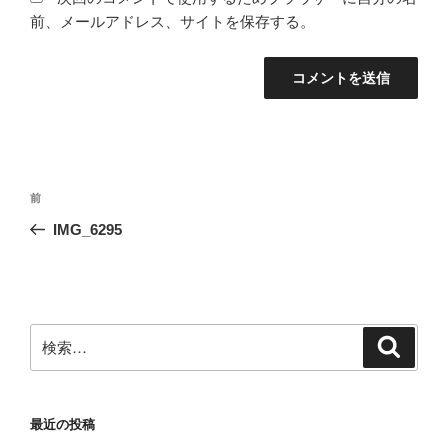
前、メールアドレス、サイトを保存する。
投
前
前
稿
の
IMG_6295
ナ
投
ビ
稿
ゲ
ー
検
検
シ
索
索:
ョ
ン
最近の投稿