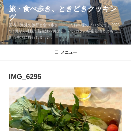
コ
旅・食べ歩き、ときどきクッキン
ン
グ
テ
ン
国内・海外の旅行と食べ歩き、そしてお料理のブログです。2026
ツ
年4月から札幌で新生活を再開し、バンコクの秘密基地とともに二
拠点生活に移行しました。
へ
ス
キ
メニュー
ッ
プ
IMG_6295