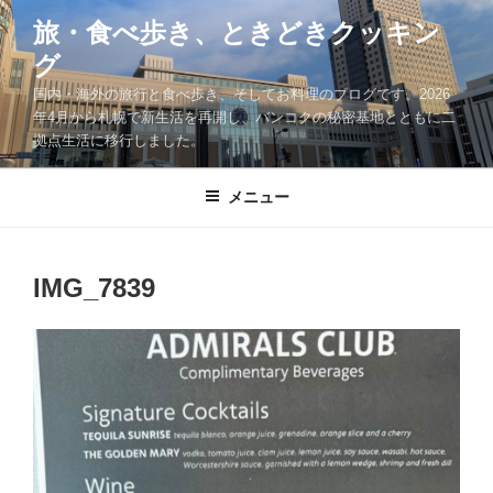
コ
旅・食べ歩き、ときどきクッキン
ン
グ
テ
ン
国内・海外の旅行と食べ歩き、そしてお料理のブログです。2026
ツ
年4月から札幌で新生活を再開し、バンコクの秘密基地とともに二
拠点生活に移行しました。
へ
ス
キ
メニュー
ッ
プ
IMG_7839