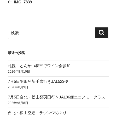
の
IMG_7839
ナ
投
ビ
稿
ゲ
ー
検
検
シ
索
索:
ョ
ン
最近の投稿
札幌 とんかつ恭平でワイン会参加
2026年8月10日
7月5日羽田発新千歳行きJAL523便
2026年8月9日
7月5日台北・松山発羽田行きJAL96便エコノミークラス
2026年8月8日
台北・松山空港 ラウンジめぐり