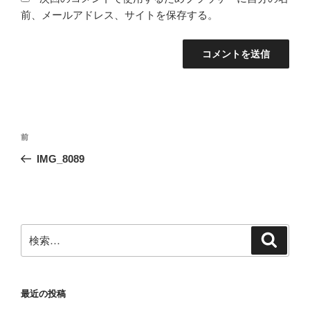
前、メールアドレス、サイトを保存する。
投
前
前
稿
の
IMG_8089
ナ
投
ビ
稿
ゲ
ー
検
検
シ
索
索:
ョ
ン
最近の投稿