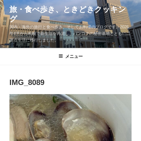
コ
旅・食べ歩き、ときどきクッキン
ン
グ
テ
ン
国内・海外の旅行と食べ歩き、そしてお料理のブログです。2026
ツ
年4月から札幌で新生活を再開し、バンコクの秘密基地とともに二
拠点生活に移行しました。
へ
ス
キ
メニュー
ッ
プ
IMG_8089