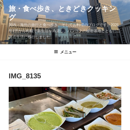
コ
旅・食べ歩き、ときどきクッキン
ン
グ
テ
ン
国内・海外の旅行と食べ歩き、そしてお料理のブログです。2026
ツ
年4月から札幌で新生活を再開し、バンコクの秘密基地とともに二
拠点生活に移行しました。
へ
ス
キ
メニュー
ッ
プ
IMG_8135