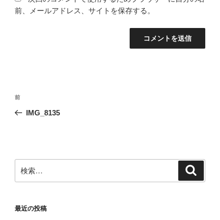
前、メールアドレス、サイトを保存する。
投
前
前
稿
の
IMG_8135
ナ
投
ビ
稿
ゲ
ー
検
検
シ
索
索:
ョ
ン
最近の投稿