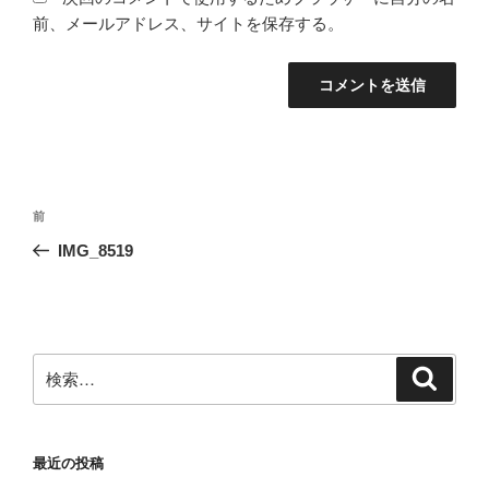
前、メールアドレス、サイトを保存する。
投
前
前
稿
の
IMG_8519
ナ
投
ビ
稿
ゲ
ー
検
検
シ
索
索:
ョ
ン
最近の投稿