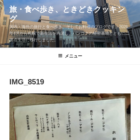
コ
旅・食べ歩き、ときどきクッキン
ン
グ
テ
ン
国内・海外の旅行と食べ歩き、そしてお料理のブログです。2026
ツ
年4月から札幌で新生活を再開し、バンコクの秘密基地とともに二
拠点生活に移行しました。
へ
ス
キ
メニュー
ッ
プ
IMG_8519