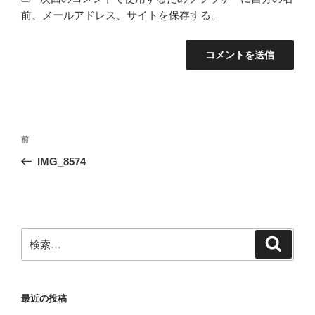
前、メールアドレス、サイトを保存する。
投
前
前
稿
の
IMG_8574
ナ
投
ビ
稿
ゲ
ー
検
検
シ
索
索:
ョ
ン
最近の投稿