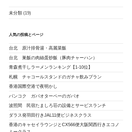
未分類
(19)
人気の投稿とページ
台北 原汁排骨湯・高麗菜飯
台北 巣飯の肉絲蛋炒飯（豚肉チャーハン）
青森煮干しラーメンランキング【1-10位】
札幌 チャコールスタンドのガチャ飲みプラン
香港国際空港で夜明かし
バンコク ガパオターペーのガパオ
波照間 民宿たましろ荘の設備とサービスランチ
ダラス発羽田行きJAL11便ビジネスクラス
香港のキャセイラウンジとCX566便大阪関西行きエコノ
ミークラス