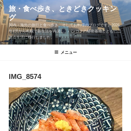
コ
旅・食べ歩き、ときどきクッキン
ン
グ
テ
ン
国内・海外の旅行と食べ歩き、そしてお料理のブログです。2026
ツ
年4月から札幌で新生活を再開し、バンコクの秘密基地とともに二
拠点生活に移行しました。
へ
ス
キ
メニュー
ッ
プ
IMG_8574