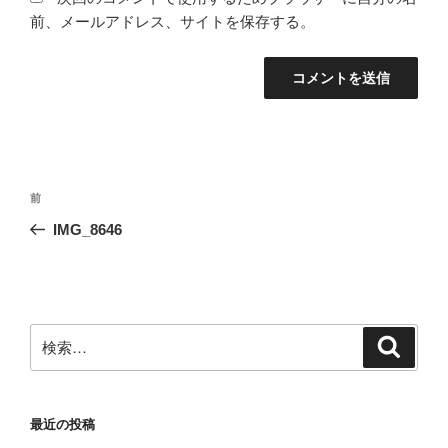
前、メールアドレス、サイトを保存する。
投
前
前
稿
の
IMG_8646
ナ
投
ビ
稿
ゲ
ー
検
検
シ
索
索:
ョ
ン
最近の投稿