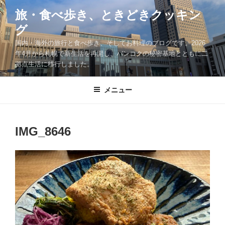
コ
旅・食べ歩き、ときどきクッキン
ン
グ
テ
ン
国内・海外の旅行と食べ歩き、そしてお料理のブログです。2026
ツ
年4月から札幌で新生活を再開し、バンコクの秘密基地とともに二
拠点生活に移行しました。
へ
ス
キ
メニュー
ッ
プ
IMG_8646