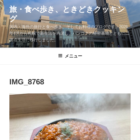
コ
旅・食べ歩き、ときどきクッキン
ン
グ
テ
ン
国内・海外の旅行と食べ歩き、そしてお料理のブログです。2026
ツ
年4月から札幌で新生活を再開し、バンコクの秘密基地とともに二
拠点生活に移行しました。
へ
ス
キ
メニュー
ッ
プ
IMG_8768