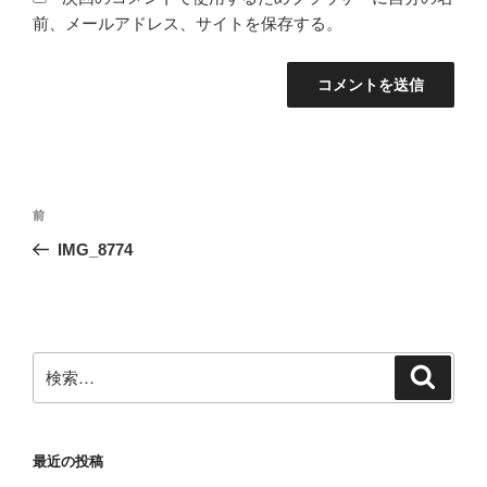
前、メールアドレス、サイトを保存する。
投
前
前
稿
の
IMG_8774
ナ
投
ビ
稿
ゲ
ー
検
検
シ
索
索:
ョ
ン
最近の投稿