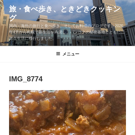
コ
旅・食べ歩き、ときどきクッキン
ン
グ
テ
ン
国内・海外の旅行と食べ歩き、そしてお料理のブログです。2026
ツ
年4月から札幌で新生活を再開し、バンコクの秘密基地とともに二
拠点生活に移行しました。
へ
ス
キ
メニュー
ッ
プ
IMG_8774