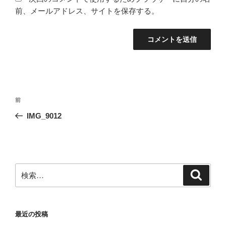
前、メールアドレス、サイトを保存する。
投
前
前
稿
の
IMG_9012
ナ
投
ビ
稿
ゲ
ー
検
検
シ
索
索:
ョ
ン
最近の投稿