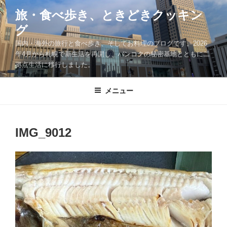
コ
旅・食べ歩き、ときどきクッキン
ン
グ
テ
ン
国内・海外の旅行と食べ歩き、そしてお料理のブログです。2026
ツ
年4月から札幌で新生活を再開し、バンコクの秘密基地とともに二
拠点生活に移行しました。
へ
ス
キ
メニュー
ッ
プ
IMG_9012