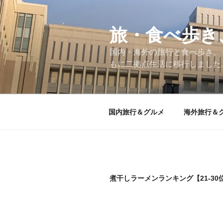
コ
ン
テ
旅・食べ歩き
ン
国内・海外の旅行と食べ歩き、
ツ
もに二拠点生活に移行しました
へ
ス
キ
ッ
国内旅行＆グルメ
海外旅行＆
プ
煮干しラーメンランキング【21-30