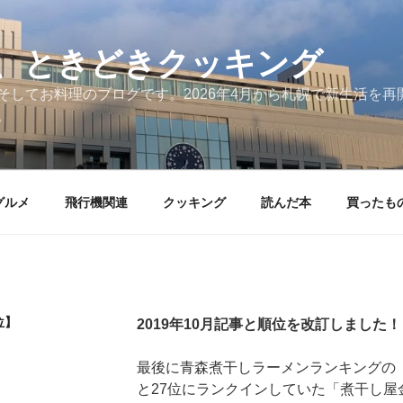
、ときどきクッキング
そしてお料理のブログです。2026年4月から札幌で新生活を
。
グルメ
飛行機関連
クッキング
読んだ本
買ったも
位】
2019年10月記事と順位を改訂しました！
最後に青森煮干しラーメンランキングの【2
と27位にランクインしていた「煮干し屋