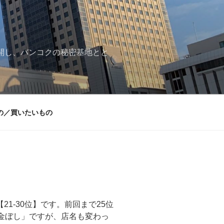
再開し、バンコクの秘密基地とと
の／買いたいもの
1-30位】です。前回まで25位
金ぼし」ですが、店名も変わっ