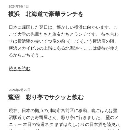
ぎ
投
2024年6月4日
稿
り
横浜 北海道で豪華ランチを
日:
の
徳
日本に帰国した翌日は、懐かしい横浜に向かいます。こ
兵
こで大学の先輩たちと旅友だちとランチです。 待ち合わ
衛”
せは横浜駅の赤いくつ像の前 そしてそごう横浜店の隣、
の
横浜スカイビルの上階にある北海道へ ここは優待が使え
るからごちそう …
“横
続きを読む
浜
北
海
投
2024年2月22日
稿
道
鷺沼 彩り亭でサクッと飲む
日:
で
豪
現在、日本の拠点の川崎市宮前区に移動。晩ごはんは鷺
華
沼駅近くのお寿司屋さん、彩り亭に行きました。 壁のメ
ラ
ニュー 本日の特選ネタ まずは久しぶりの日本酒を陸奥八