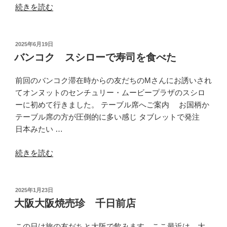
“札
続きを読む
幌
大
庄
投
2025年6月19日
稿
水
バンコク スシローで寿司を食べた
日:
産
の
前回のバンコク滞在時からの友だちのMさんにお誘いされ
寿
てオンヌットのセンチュリー・ムービープラザのスシロ
司
ーに初めて行きました。 テーブル席へご案内 お国柄か
ラ
テーブル席の方が圧倒的に多い感じ タブレットで発注
ン
日本みたい …
チ”
“バ
の
続きを読む
ン
コ
ク
投
2025年1月23日
稿
ス
大阪大阪焼売珍 千日前店
日:
シ
ロ
この日は旅の友だちと大阪で飲みます。ここ最近は、大