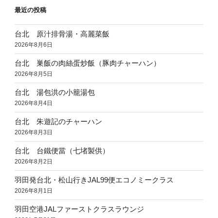
最近の投稿
り
台北 原汁排骨湯・高麗菜飯
2026年8月6日
台北 巣飯の肉絲蛋炒飯（豚肉チャーハン）
2026年8月5日
台北 湯包洪の小籠湯包
2026年8月4日
台北 朱遊記のチャーハン
2026年8月3日
台北 台鐵便當（七堵製供）
2026年8月2日
羽田発台北・松山行きJAL99便エコノミークラス
2026年8月1日
羽田空港JALファーストクラスラウンジ