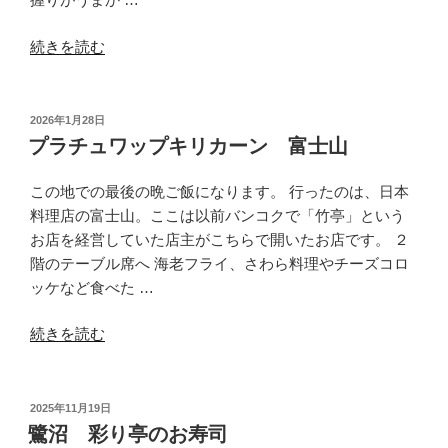
ま
“茨
む”
続きを読む
木
の
に
ぎ
投
2026年1月28日
稿
り
プラチュワップキリカーン 富士山
日:
の
徳
この地での最後の晩ご飯になります。 行ったのは、日本
兵
料理店の富士山。ここは以前バンコクで「竹亭」という
衛
お店を経営していた店主がこちらで開いたお店です。 ２
ふ
階のテーブル席へ 海老フライ、さわら料理やチーズコロ
た
ッケなど食べた …
た
“プ
び”
続きを読む
ラ
の
チ
ュ
投
2025年11月19日
稿
ワ
鷺沼 彩り亭のお寿司
日: