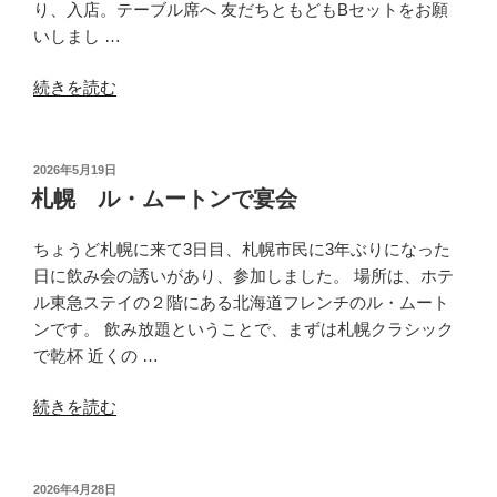
り、入店。テーブル席へ 友だちともどもBセットをお願
いしまし …
“神
続きを読む
戸
う
を
投
2026年5月19日
稿
勢
札幌 ル・ムートンで宴会
日:
の
ラ
ちょうど札幌に来て3日目、札幌市民に3年ぶりになった
ン
日に飲み会の誘いがあり、参加しました。 場所は、ホテ
チ
ル東急ステイの２階にある北海道フレンチのル・ムート
寿
ンです。 飲み放題ということで、まずは札幌クラシック
司”
で乾杯 近くの …
の
“札
続きを読む
幌
ル・
ム
投
2026年4月28日