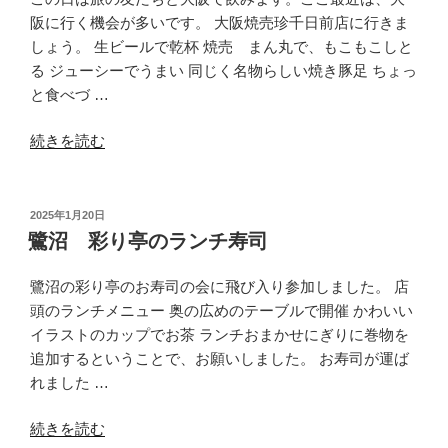
ー
阪に行く機会が多いです。 大阪焼売珍千日前店に行きま
で
しょう。 生ビールで乾杯 焼売 まん丸で、もこもこしと
寿
る ジューシーでうまい 同じく名物らしい焼き豚足 ちょっ
司
と食べづ …
を
“大
食
続きを読む
阪
べ
大
た”
阪
の
投
2025年1月20日
稿
焼
鷺沼 彩り亭のランチ寿司
日:
売
珍
鷺沼の彩り亭のお寿司の会に飛び入り参加しました。 店
千
頭のランチメニュー 奥の広めのテーブルで開催 かわいい
日
イラストのカップでお茶 ランチおまかせにぎりに巻物を
前
追加するということで、お願いしました。 お寿司が運ば
店”
れました …
の
“鷺
続きを読む