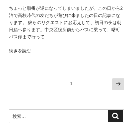
再
び”
ちょっと順番が逆になってしまいましたが、この日から2
の
泊で高校時代の友だちが遊びに来ましたの日の記事にな
ります。 彼らのリクエストにお応えして、初日の夜は朝
日鮨へ参ります。中央区役所前からバスに乗って、曙町
バス停まで行って …
“札
続きを読む
幌
友
だ
ち
投
次
固定ページ
1
と
の
稿
朝
ペ
の
日
ー
ペ
鮨
ジ
検
へ”
検
ー
索
索:
の
ジ
送