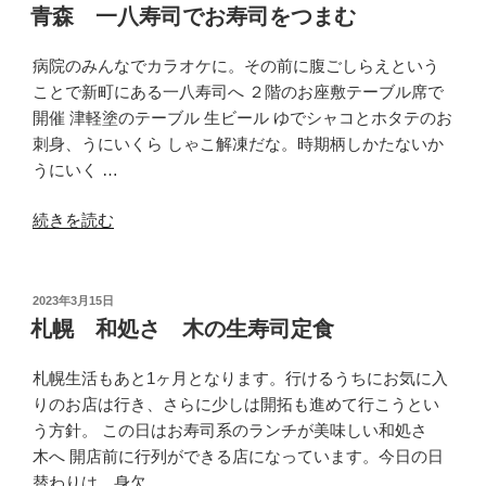
稿
寿
青森 一八寿司でお寿司をつまむ
日:
司
で
病院のみんなでカラオケに。その前に腹ごしらえという
宴
ことで新町にある一八寿司へ ２階のお座敷テーブル席で
会”
開催 津軽塗のテーブル 生ビール ゆでシャコとホタテのお
の
刺身、うにいくら しゃこ解凍だな。時期柄しかたないか
うにいく …
“青
続きを読む
森
一
八
投
2023年3月15日
稿
寿
札幌 和処さゝ木の生寿司定食
日:
司
で
札幌生活もあと1ヶ月となります。行けるうちにお気に入
お
りのお店は行き、さらに少しは開拓も進めて行こうとい
寿
う方針。 この日はお寿司系のランチが美味しい和処さゝ
司
木へ 開店前に行列ができる店になっています。今日の日
を
替わりは、身欠 …