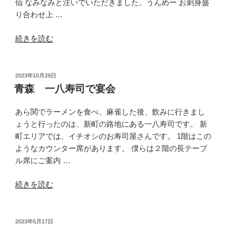
ン
仙 なみなみと注いでいただきました。うんめー お刺身盛
チ
り合わせ上 …
を”
“鷺
の
続きを読む
沼
彩
り
投
2023年10月29日
稿
亭
青森 一八寿司で宴会
日:
で
サ
あら関でラーメンを食べ、麻雀した後、飲みに行きまし
ク
ょうと行ったのは、新町の路地にある一八寿司です。 新
ッ
町エリアでは、イチオシのお寿司屋さんです。 1階はこの
と
ようなカウンター席があります。 僕らは２階の長テーブ
飲
ル席にご案内 …
む”
“青
の
続きを読む
森
一
八
投
2023年5月17日