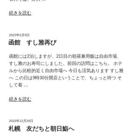
つ
“札
ま
続きを読む
幌
む”
和
の
処
投
2023年2月9日
稿
さゝ
函館 すし雅再び
日:
木
の
函館には2泊しますが、2日目の朝昼兼用飯は自由市場、
生
すし雅のお寿司にしました。前回の訪問はこちら。 ホテ
寿
ルから比較的近く自由市場へ 今日も活気あります すし雅
司
へ この日は9時30分開店ということで、ちょっと待つ そ
定
して着 …
食”
“函
の
続きを読む
館
す
し
投
2022年12月29日
稿
雅
札幌 友だちと朝日鮨へ
日: