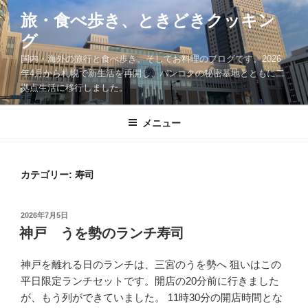
コ
旅・食べ歩き、ときどきクッキン
ン
グ
テ
ン
国内・海外の旅行と食べ歩き、そしてお料理のブログです。2026
ツ
年4月から札幌で新生活を再開し、バンコクの秘密基地とともに二
拠点生活に移行しました。
へ
ス
キ
メニュー
ッ
プ
カテゴリー:
寿司
投
2026年7月5日
稿
神戸 うを勢のランチ寿司
日:
神戸を離れる日のランチは、三宮のうを勢へ 狙いはこの
平日限定ランチセットです。開店の20分前に行きました
が、もう列ができていました。 11時30分の開店時間とな