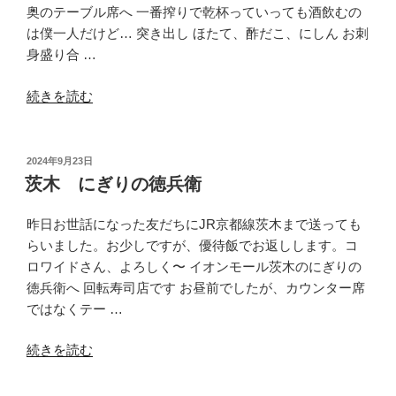
奥のテーブル席へ 一番搾りで乾杯っていっても酒飲むの
は僕一人だけど… 突き出し ほたて、酢だこ、にしん お刺
身盛り合 …
“青
続きを読む
森
秀
寿
投
2024年9月23日
稿
司”
茨木 にぎりの徳兵衛
日:
の
昨日お世話になった友だちにJR京都線茨木まで送っても
らいました。お少しですが、優待飯でお返しします。コ
ロワイドさん、よろしく〜 イオンモール茨木のにぎりの
徳兵衛へ 回転寿司店です お昼前でしたが、カウンター席
ではなくテー …
“茨
続きを読む
木
に