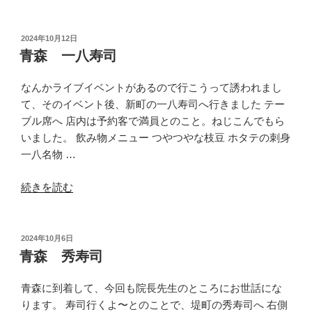
沼
彩
り
投
2024年10月12日
稿
亭
青森 一八寿司
日:
の
ラ
なんかライブイベントがあるので行こうって誘われまし
ン
て、そのイベント後、新町の一八寿司へ行きました テー
チ
ブル席へ 店内は予約客で満員とのこと。ねじこんでもら
寿
いました。 飲み物メニュー つやつやな枝豆 ホタテの刺身
司”
一八名物 …
の
“青
続きを読む
森
一
八
投
2024年10月6日
稿
寿
青森 秀寿司
日:
司”
の
青森に到着して、今回も院長先生のところにお世話にな
ります。 寿司行くよ〜とのことで、堤町の秀寿司へ 右側