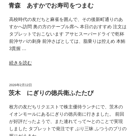
稿
ー
青森 あすかでお寿司をつまむ
日:
ト
ン
高校時代の友だちと麻雀を囲んで、その後新町通りのあ
で
すかへ訪問 奥の方のテーブル席へ 本日のおすすめ 注文は
宴
タブレットでおこないます アサヒスーパードライで乾杯
会”
前沖サバの刺身 前沖さばとしては、脂乗りは控えめ 本鮪
の
3貫握 …
“青
続きを読む
森
あ
す
投
2026年2月12日
稿
か
茨木 にぎりの徳兵衛ふたたび
日:
で
お
枚方の友だちリクエストで株主優待ランチにで、茨木の
寿
イオンモールにあるにぎりの徳兵衛に行きました。 前回
司
が好評だったようで、また連れてって〜とのことで実現
を
しました タブレットで発注です ぶり三昧 ふつうのブリの
つ
握りがうまか …