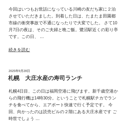
ッ
プ
今回はいつもお世話になっている川崎の友だち家に２泊
キ
させていただきました。到着した日は、たまたま田園都
リ
市線の衝突事故で不通になったりで大変でした。 さて10
カ
月7日の夜は、そのご夫婦と晩ご飯。鷺沼駅近くの彩り亭
ー
です。この日、 …
ン
“鷺
富
続きを読む
沼
士
彩
山”
り
の
投
2025年9月28日
稿
亭
札幌 大庄水産の寿司ランチ
日:
の
お
札幌4日目、この日は福岡空港に飛びます。新千歳空港か
寿
らの飛行機は14時30分。ということで札幌駅チカでラン
司”
チを食べてから、エアポート快速で行く予定です。 今
の
回、向かったのは読売ビルの２階にある大庄水産です ご
時世でしょう …