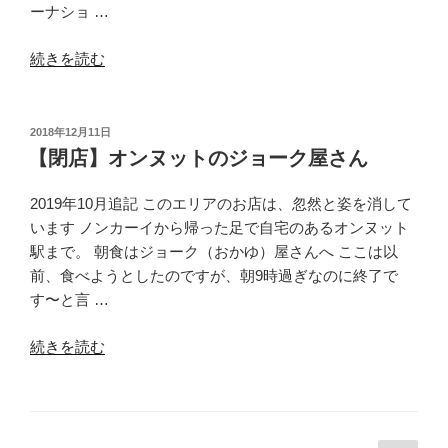
＆
ーナショ …
チ
ー
“バ
続きを読む
ズ
ン
セ
コ
ッ
ク
投
2018年12月11日
ト”
稿
発
【閉店】オンヌットのジョーク屋さん
日:
の
プ
ノ
2019年10月追記 このエリアのお店は、忽然と姿を消して
ン
います ノンカーイから帰った足で自宅のあるオンヌット
ペ
駅まで。 朝食はジョーク（おかゆ）屋さんへ ここは以
ン
前、食べようとしたのですが、朝9時過ぎなのに終了で
行
す〜と言 …
き
“【閉
JC
続きを読む
店】
イ
オ
ン
ン
タ
ヌ
ー