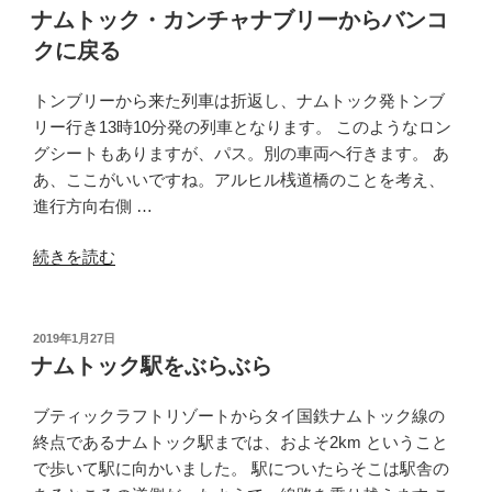
稿
リ
ナムトック・カンチャナブリーからバンコ
日:
ー
クに戻る
パ
テ
トンブリーから来た列車は折返し、ナムトック発トンブ
の
リー行き13時10分発の列車となります。 このようなロン
タ
グシートもありますが、パス。別の車両へ行きます。 あ
イ
あ、ここがいいですね。アルヒル桟道橋のことを考え、
料
進行方向右側 …
理”
の
“ナ
続きを読む
ム
ト
ッ
投
2019年1月27日
稿
ク・
ナムトック駅をぶらぶら
日:
カ
ン
ブティックラフトリゾートからタイ国鉄ナムトック線の
チ
終点であるナムトック駅までは、およそ2km ということ
ャ
で歩いて駅に向かいました。 駅についたらそこは駅舎の