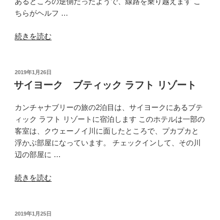
ナ
あるところの逆側だったようで、線路を乗り越えます こ
ブ
ちらがヘルフ …
リ
“ナ
ー
続きを読む
ム
か
ト
ら
ッ
バ
投
2019年1月26日
稿
ク
ン
サイヨーク ブティック ラフト リゾート
日:
駅
コ
を
ク
カンチャナブリーの旅の2泊目は、サイヨークにあるブテ
ぶ
に
ィック ラフト リゾートに宿泊します このホテルは一部の
ら
戻
客室は、クウェーノイ川に面したところで、プカプカと
ぶ
る”
浮かぶ部屋になっています。 チェックインして、その川
ら”
の
辺の部屋に …
の
“サ
続きを読む
イ
ヨ
ー
投
2019年1月25日