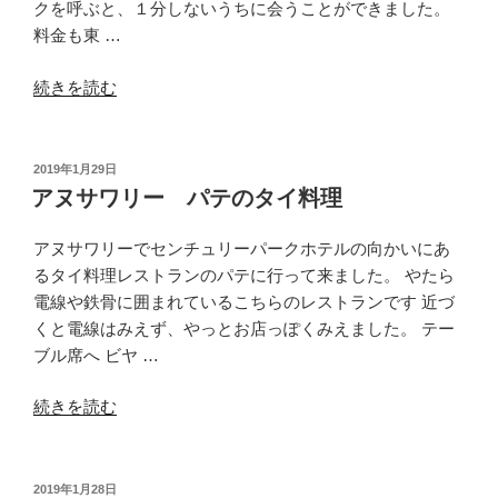
ち
クを呼ぶと、１分しないうちに会うことができました。
き
料金も東 …
ん
“プ
の
続きを読む
ノ
メ
ン
ン
ペ
チ
投
2019年1月29日
稿
ン
カ
アヌサワリー パテのタイ料理
日:
に
ツ
１
定
アヌサワリーでセンチュリーパークホテルの向かいにあ
泊
食”
るタイ料理レストランのパテに行って来ました。 やたら
で
の
電線や鉄骨に囲まれているこちらのレストランです 近づ
行
くと電線はみえず、やっとお店っぽくみえました。 テー
く”
ブル席へ ビヤ …
の
“ア
続きを読む
ヌ
サ
ワ
投
2019年1月28日