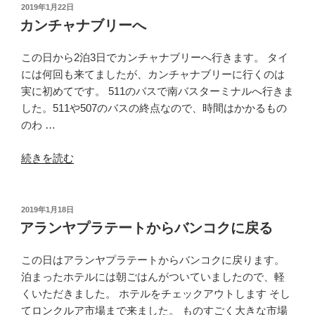
ロ
か
投
2019年1月22日
ン
稿
け
カンチャナブリーへ
日:
ト
る
ホ
橋
この日から2泊3日でカンチャナブリーへ行きます。 タイ
テ
そ
には何回も来てましたが、カンチャナブリーに行くのは
ル”
ば
実に初めてです。 511のバスで南バスターミナルへ行きま
の
の
した。511や507のバスの終点なので、時間はかかるもの
フ
のわ …
ロ
“カ
ー
続きを読む
ン
テ
チ
ィ
ャ
ン
投
2019年1月18日
稿
ナ
グ・
アランヤプラテートからバンコクに戻る
日:
ブ
レ
リ
ス
この日はアランヤプラテートからバンコクに戻ります。
ー
ト
泊まったホテルには朝ごはんがついていましたので、軽
へ”
ラ
くいただきました。 ホテルをチェックアウトします そし
の
ン”
てロンクルア市場まで来ました。 ものすごく大きな市場