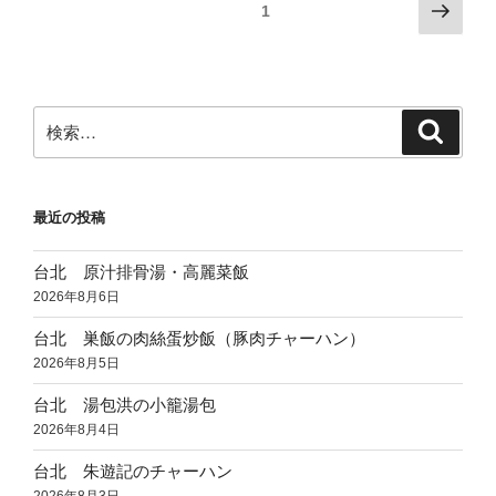
投
次
固定ページ
1
ッ
ナ
の
稿
ト
シ
ペ
の
の
ョ
ー
ペ
ジ
ナ
ジ
検
ョ
ル
検
ー
索
索:
ー
687
ジ
ク
便
送
屋
エ
最近の投稿
り
さ
コ
ん”
ノ
台北 原汁排骨湯・高麗菜飯
の
ミ
2026年8月6日
ー
ク
台北 巣飯の肉絲蛋炒飯（豚肉チャーハン）
ラ
2026年8月5日
ス”
台北 湯包洪の小籠湯包
の
2026年8月4日
台北 朱遊記のチャーハン