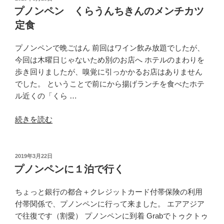
稿
ン
プノンペン くらうんちきんのメンチカツ
日:
カ
定食
ズ
ン
プノンペンで晩ごはん 前回はワイン飲み放題でしたが、
ズ
今回は木曜日じゃないため別のお店へ ホテルのまわりを
バ
歩き回りましたが、嗅覚に引っかかるお店はありません
ー
でした。 ということで前にから揚げランチを食べたホテ
ガ
ル近くの「くら …
ー
の
“プ
続きを読む
ハ
ノ
ン
ン
バ
ペ
投
2019年3月22日
ー
稿
ン
プノンペンに１泊で行く
日:
ガ
く
ー”
ら
ちょっと銀行の都合＋クレジットカード付帯保険の利用
の
う
付帯関係で、プノンペンに行って来ました。 エアアジア
ん
で往復です（割愛） プノンペンに到着 Grabでトゥクトゥ