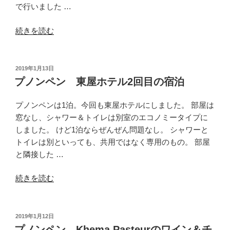
で行いました …
“プ
続きを読む
ノ
ン
ペ
投
2019年1月13日
稿
ン
プノンペン 東屋ホテル2回目の宿泊
日:
か
ら
プノンペンは1泊。今回も東屋ホテルにしました。 部屋は
ポ
窓なし、シャワー＆トイレは別室のエコノミータイプに
イ
しました。 けど1泊ならぜんぜん問題なし。 シャワーと
ペ
トイレは別といっても、共用ではなく専用のもの。 部屋
ト
と隣接した …
ま
“プ
で
続きを読む
ノ
バ
ン
ス
ペ
で
投
2019年1月12日
稿
ン
移
プノンペン Khema Pasteurのワイン＆チ