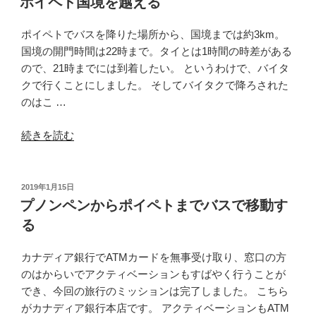
ポイペト国境を越える
日:
ラ
る”
テ
の
ポイペトでバスを降りた場所から、国境までは約3km。
ー
国境の開門時間は22時まで。タイとは1時間の時差がある
ト
ので、21時までには到着したい。 というわけで、バイタ
の
クで行くことにしました。 そしてバイタクで降ろされた
川
のはこ …
エ
“ポ
ビ
続きを読む
イ
屋
ペ
さ
ト
ん”
投
2019年1月15日
稿
国
の
プノンペンからポイペトまでバスで移動す
日:
境
る
を
越
カナディア銀行でATMカードを無事受け取り、窓口の方
え
のはからいでアクティベーションもすばやく行うことが
る”
でき、今回の旅行のミッションは完了しました。 こちら
の
がカナディア銀行本店です。 アクティベーションもATM