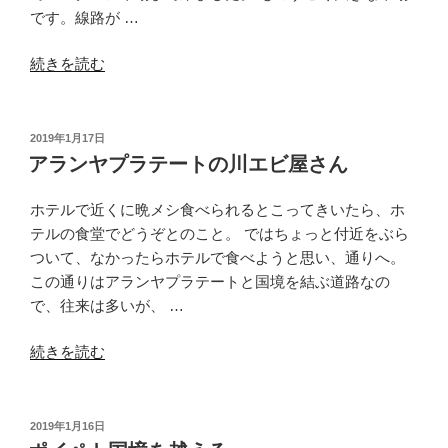
の
です。線路が …
“ア
続きを読む
ラ
ン
ヤ
投
2019年1月17日
稿
プ
アランヤプラテートの川エビ屋さん
日:
ラ
テ
ホテルで近くに晩メシ食べられるとこってきいたら、ホ
ー
テルの食堂でどうぞとのこと。 ではちょっと付近をぶら
ト
ついて、なかったらホテルで食べようと思い、通りへ。
か
この通りはアランヤプラテートと国境を結ぶ道路なの
ら
で、往来は多いが、 …
バ
“ア
ン
続きを読む
ラ
コ
ン
ク
ヤ
に
投
2019年1月16日
稿
プ
戻