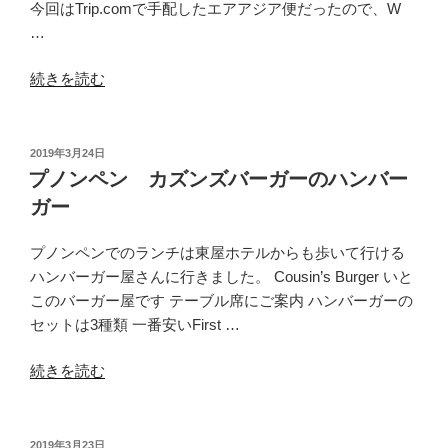
今回はTrip.comで手配したエアアジア便だったので、W
…
“プ
続きを読む
ノ
ン
ペ
投
2019年3月24日
稿
ン
プノンペン カズンズバーガーのハンバー
日:
か
ガー
ら
戻
プノンペンでのランチは東屋ホテルからも歩いて行ける
る”
ハンバーガー屋さんに行きました。 Cousin’s Burger いと
の
このバーガー屋です テーブル席にご案内 ハンバーガーの
セットは3種類 一番安いFirst …
“プ
続きを読む
ノ
ン
ペ
投
2019年3月23日