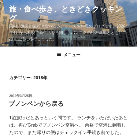
コ
旅・食べ歩き、ときどきクッキン
ン
グ
テ
ン
国内・海外の旅行と食べ歩き、そしてお料理のブログです。2026
ツ
年4月から札幌で新生活を再開し、バンコクの秘密基地とともに二
拠点生活に移行しました。
へ
ス
キ
メニュー
ッ
プ
カテゴリー:
2018年
投
2019年3月25日
稿
プノンペンから戻る
日:
1泊旅行だとあっという間です。 ランチをいただいたあと
は、再びGrabでプノンペン空港へ。 余裕で空港に到着し
たので、まだ帰りの便はチェックイン手続き前でした。