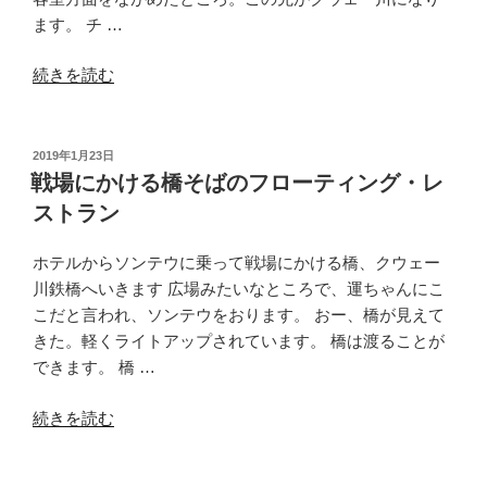
日
ます。 チ …
観
光”
“カ
続きを読む
の
ン
チ
ャ
投
2019年1月23日
稿
ナ
戦場にかける橋そばのフローティング・レ
日:
ブ
ストラン
リ
ー
ホテルからソンテウに乗って戦場にかける橋、クウェー
ナ
川鉄橋へいきます 広場みたいなところで、運ちゃんにこ
テ
こだと言われ、ソンテウをおります。 おー、橋が見えて
ィ・
きた。軽くライトアップされています。 橋は渡ることが
ザ・
できます。 橋 …
リ
バ
“戦
続きを読む
ー
場
フ
に