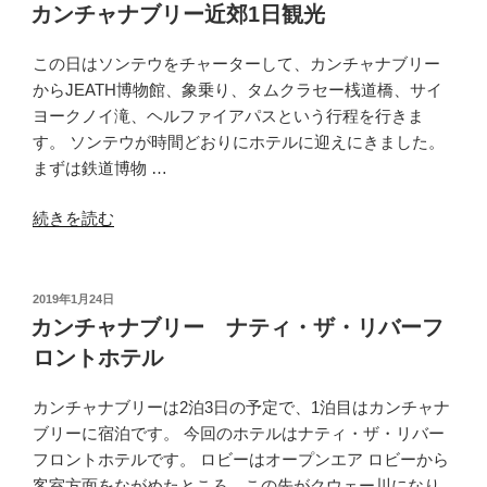
稿
ク
カンチャナブリー近郊1日観光
日:
ブ
テ
この日はソンテウをチャーターして、カンチャナブリー
ィ
からJEATH博物館、象乗り、タムクラセー桟道橋、サイ
ッ
ヨークノイ滝、ヘルファイアパスという行程を行きま
ク
す。 ソンテウが時間どおりにホテルに迎えにきました。
ラ
まずは鉄道博物 …
フ
“カ
ト
続きを読む
ン
リ
チ
ゾ
ャ
ー
投
2019年1月24日
稿
ナ
ト”
カンチャナブリー ナティ・ザ・リバーフ
日:
ブ
の
ロントホテル
リ
ー
カンチャナブリーは2泊3日の予定で、1泊目はカンチャナ
近
ブリーに宿泊です。 今回のホテルはナティ・ザ・リバー
郊
フロントホテルです。 ロビーはオープンエア ロビーから
1
客室方面をながめたところ。この先がクウェー川になり