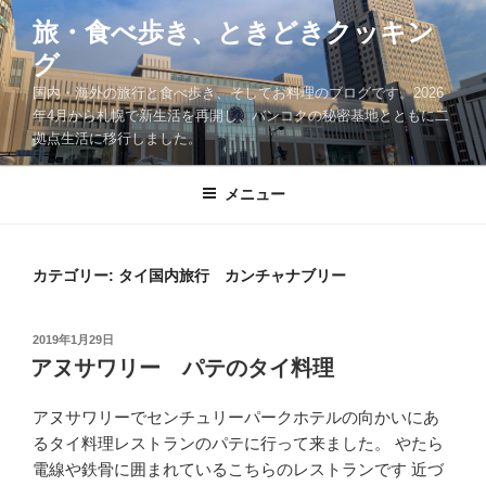
コ
旅・食べ歩き、ときどきクッキン
ン
グ
テ
ン
国内・海外の旅行と食べ歩き、そしてお料理のブログです。2026
ツ
年4月から札幌で新生活を再開し、バンコクの秘密基地とともに二
拠点生活に移行しました。
へ
ス
キ
メニュー
ッ
プ
カテゴリー:
タイ国内旅行 カンチャナブリー
投
2019年1月29日
稿
アヌサワリー パテのタイ料理
日:
アヌサワリーでセンチュリーパークホテルの向かいにあ
るタイ料理レストランのパテに行って来ました。 やたら
電線や鉄骨に囲まれているこちらのレストランです 近づ