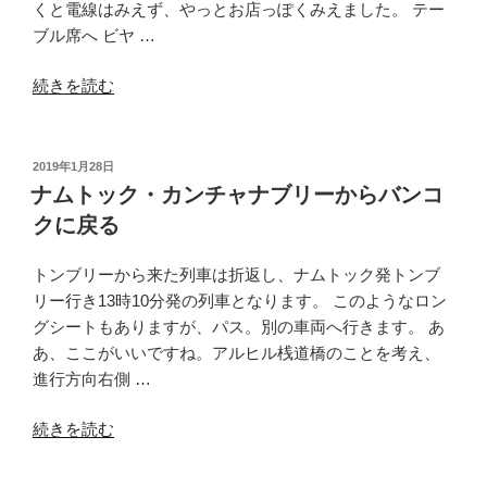
くと電線はみえず、やっとお店っぽくみえました。 テー
ブル席へ ビヤ …
“ア
続きを読む
ヌ
サ
ワ
投
2019年1月28日
稿
リ
ナムトック・カンチャナブリーからバンコ
日:
ー
クに戻る
パ
テ
トンブリーから来た列車は折返し、ナムトック発トンブ
の
リー行き13時10分発の列車となります。 このようなロン
タ
グシートもありますが、パス。別の車両へ行きます。 あ
イ
あ、ここがいいですね。アルヒル桟道橋のことを考え、
料
進行方向右側 …
理”
の
“ナ
続きを読む
ム
ト