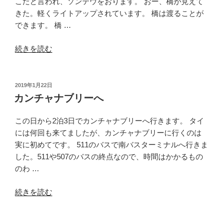
こだと言われ、ソンテウをおります。 おー、橋が見えて
ィ・
きた。軽くライトアップされています。 橋は渡ることが
ザ・
できます。 橋 …
リ
バ
“戦
続きを読む
ー
場
フ
に
ロ
か
投
2019年1月22日
ン
稿
け
カンチャナブリーへ
日:
ト
る
ホ
橋
この日から2泊3日でカンチャナブリーへ行きます。 タイ
テ
そ
には何回も来てましたが、カンチャナブリーに行くのは
ル”
ば
実に初めてです。 511のバスで南バスターミナルへ行きま
の
の
した。511や507のバスの終点なので、時間はかかるもの
フ
のわ …
ロ
“カ
ー
続きを読む
ン
テ
チ
ィ