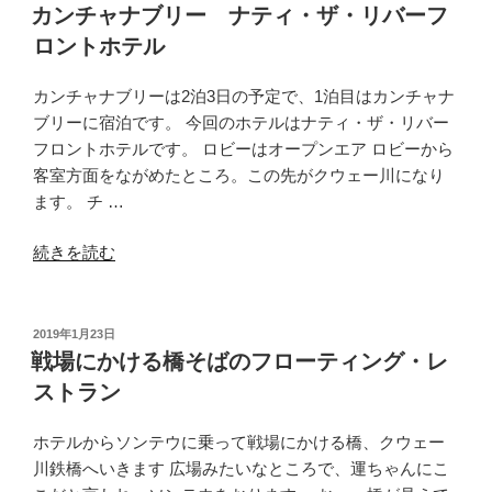
稿
ナ
ト”
カンチャナブリー ナティ・ザ・リバーフ
日:
ブ
の
ロントホテル
リ
ー
カンチャナブリーは2泊3日の予定で、1泊目はカンチャナ
近
ブリーに宿泊です。 今回のホテルはナティ・ザ・リバー
郊
フロントホテルです。 ロビーはオープンエア ロビーから
1
客室方面をながめたところ。この先がクウェー川になり
日
ます。 チ …
観
光”
“カ
続きを読む
の
ン
チ
ャ
投
2019年1月23日
稿
ナ
戦場にかける橋そばのフローティング・レ
日:
ブ
ストラン
リ
ー
ホテルからソンテウに乗って戦場にかける橋、クウェー
ナ
川鉄橋へいきます 広場みたいなところで、運ちゃんにこ
テ