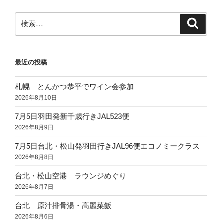
ャ
ン
ナ
グ・
検
検
ブ
レ
索
索:
リ
ス
ー
ト
最近の投稿
へ”
ラ
の
ン”
札幌 とんかつ恭平でワイン会参加
の
2026年8月10日
7月5日羽田発新千歳行きJAL523便
2026年8月9日
7月5日台北・松山発羽田行きJAL96便エコノミークラス
2026年8月8日
台北・松山空港 ラウンジめぐり
2026年8月7日
台北 原汁排骨湯・高麗菜飯
2026年8月6日