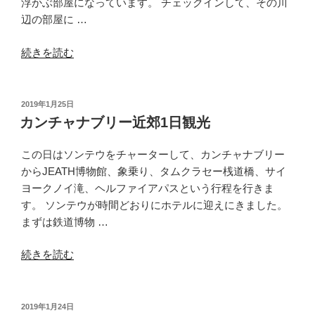
ぶ
る”
浮かぶ部屋になっています。 チェックインして、その川
ら”
の
辺の部屋に …
の
“サ
続きを読む
イ
ヨ
ー
投
2019年1月25日
稿
ク
カンチャナブリー近郊1日観光
日:
ブ
テ
この日はソンテウをチャーターして、カンチャナブリー
ィ
からJEATH博物館、象乗り、タムクラセー桟道橋、サイ
ッ
ヨークノイ滝、ヘルファイアパスという行程を行きま
ク
す。 ソンテウが時間どおりにホテルに迎えにきました。
ラ
まずは鉄道博物 …
フ
“カ
ト
続きを読む
ン
リ
チ
ゾ
ャ
ー
投
2019年1月24日