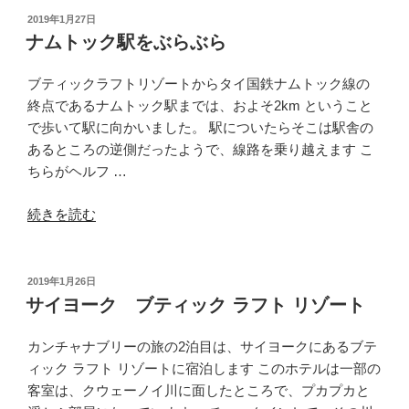
ッ
投
2019年1月27日
稿
ク・
ナムトック駅をぶらぶら
日:
カ
ン
ブティックラフトリゾートからタイ国鉄ナムトック線の
チ
終点であるナムトック駅までは、およそ2km ということ
ャ
で歩いて駅に向かいました。 駅についたらそこは駅舎の
ナ
あるところの逆側だったようで、線路を乗り越えます こ
ブ
ちらがヘルフ …
リ
“ナ
ー
続きを読む
ム
か
ト
ら
ッ
バ
投
2019年1月26日
稿
ク
ン
サイヨーク ブティック ラフト リゾート
日:
駅
コ
を
ク
カンチャナブリーの旅の2泊目は、サイヨークにあるブテ
ぶ
に
ィック ラフト リゾートに宿泊します このホテルは一部の
ら
戻
客室は、クウェーノイ川に面したところで、プカプカと