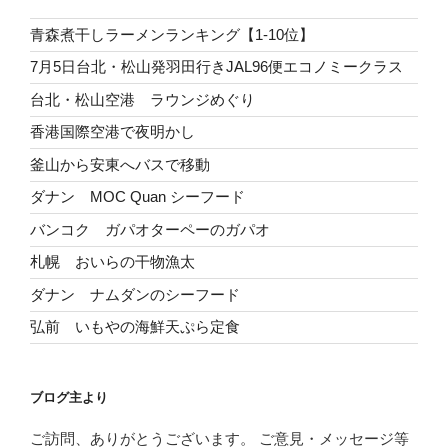
青森煮干しラーメンランキング【1-10位】
7月5日台北・松山発羽田行きJAL96便エコノミークラス
台北・松山空港 ラウンジめぐり
香港国際空港で夜明かし
釜山から安東へバスで移動
ダナン MOC Quan シーフード
バンコク ガパオターペーのガパオ
札幌 おいらの干物漁太
ダナン ナムダンのシーフード
弘前 いもやの海鮮天ぷら定食
ブログ主より
ご訪問、ありがとうございます。 ご意見・メッセージ等