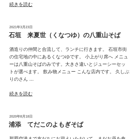
“大
の
続きを読む
宜
味
前
投
2021年3月23日
稿
田
石垣 来夏世（くなつゆ）の八重山そば
日:
食
堂
酒造りの仲間と合流して、ランチに行きます。 石垣市街
の
の住宅地の中にあるくなつゆです。 小上がり席へ メニュ
牛
ーは八重山そばのみです。大きさ違いとジューシーセッ
肉
トが選べます。 飲み物メニュー こんな店内です。 久しぶ
そ
りのさん …
ば”
“石
の
続きを読む
垣
来
夏
投
2020年8月18日
稿
世
浦添 てだこのよもぎそば
日:
（く
な
那覇空港まで友だちにお迎えいただいて、まだお昼を食