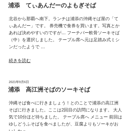
稿
き
浦添 てぃあんだーのよもぎそば
日:
な
わ
北谷から那覇へ南下。ランチは浦添の沖縄そば屋の「て
そ
ぃあんだー」です。 券売機で食券を買います。写真とか
ば
あれば決めやすいのですが… フーチバー軟骨ソーキそば
ヨ
（中）を選択しました。 テーブル席へ元は足踏み式ミシ
ネ
ンだったようで …
ハ
“浦
マ”
続きを読む
添
の
て
ぃ
投
2021年9月6日
稿
あ
浦添 高江洲そばのソーキそば
日:
ん
だ
沖縄そば食べに行きましょう！とのことで浦添の高江洲
ー
そばに行きました。ここは2回目の訪問になります。 大人
の
気で10分ほど待ちました。 テーブル席へ メニュー 前回は
よ
ゆしどうふそばを食べましたが、豆腐よりもソーキがお
も
いしかっ …