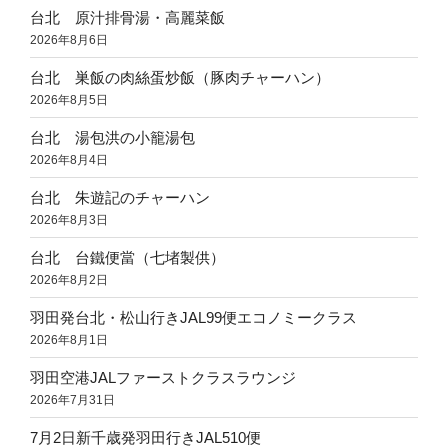
台北 原汁排骨湯・高麗菜飯
の
2026年8月6日
台北 巣飯の肉絲蛋炒飯（豚肉チャーハン）
2026年8月5日
台北 湯包洪の小籠湯包
2026年8月4日
台北 朱遊記のチャーハン
2026年8月3日
台北 台鐵便當（七堵製供）
2026年8月2日
羽田発台北・松山行きJAL99便エコノミークラス
2026年8月1日
羽田空港JALファーストクラスラウンジ
2026年7月31日
7月2日新千歳発羽田行きJAL510便