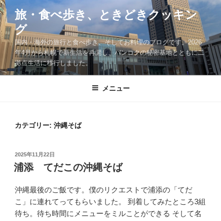
コ
旅・食べ歩き、ときどきクッキン
ン
グ
テ
ン
国内・海外の旅行と食べ歩き、そしてお料理のブログです。2026
ツ
年4月から札幌で新生活を再開し、バンコクの秘密基地とともに二
拠点生活に移行しました。
へ
ス
キ
メニュー
ッ
プ
カテゴリー:
沖縄そば
投
2025年11月22日
稿
浦添 てだこの沖縄そば
日:
沖縄最後のご飯です。僕のリクエストで浦添の「てだ
こ」に連れてってもらいました。 到着してみたところ3組
待ち。待ち時間にメニューをミルことができる そして名