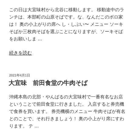
そ
ば
この日は大宜味村から北谷に移動します。 移動途中のラ
の
ンチは、本部町の山原そばです。な、なんだこのボロ家
ゆ
は！ 奥の小上がりの席へ し・しぶい〜 メニュー ソーキ
し
そばか三枚肉そばを選ぶことになりますが、ソーキそば
ど
をお願いしま …
う
“本
ふ
続きを読む
部
そ
山
ば”
原
の
投
2021年4月1日
稿
そ
大宜味 前田食堂の牛肉そば
日:
ば
の
沖縄本島の北部・やんばるの大宜味村で一番有名なお店
ソ
ということで前田食堂に行きました。 入店すると券売機
ー
で食券を買います。 券売機横のメニュー 牛肉そばが有名
キ
とのことで、それ行きましょう！ 奥の小上がり席にすわ
そ
ります。 テ …
ば”