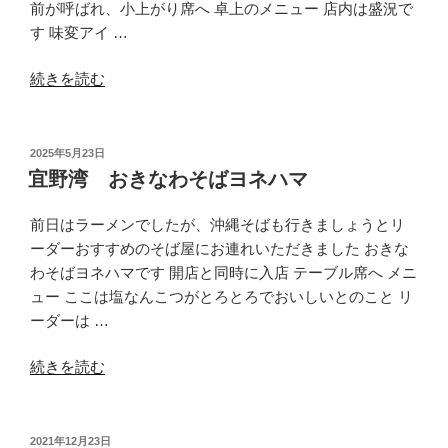
前が呼ばれ、小上がり席へ 卓上のメニュー 店内は盛況で
す 味変アイ …
“浦
続きを読む
添
て
だ
投
2025年5月23日
稿
こ
宜野湾 おきなわそばヨネハマ
日:
の
沖
前日はラーメンでしたが、沖縄そばも行きましょうとリ
縄
ーダーおすすめのそば屋にお連れいただきました おきな
そ
わそばヨネハマです 開店と同時に入店 テーブル席へ メニ
ば”
ュー ここは塩なんこつがとろとろでおいしいとのこと リ
の
ーダーは …
“宜
続きを読む
野
湾
お
投
2021年12月23日