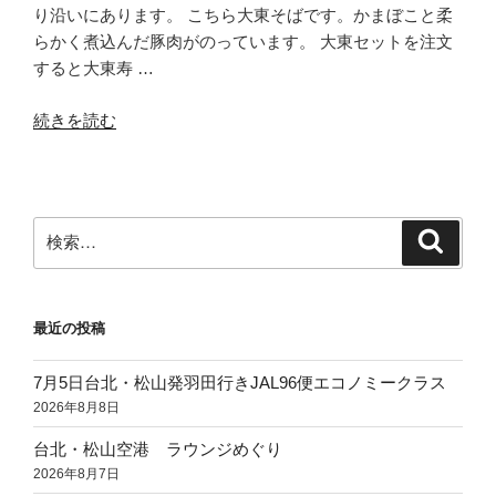
琉
り沿いにあります。 こちら大東そばです。かまぼこと柔
球
らかく煮込んだ豚肉がのっています。 大東セットを注文
ア
すると大東寿 …
グ
“那
ー
続きを読む
覇
そ
大
ば”
東
の
そ
検
検
ば
索
索:
の
大
最近の投稿
東
そ
7月5日台北・松山発羽田行きJAL96便エコノミークラス
ば、
2026年8月8日
大
東
台北・松山空港 ラウンジめぐり
寿
2026年8月7日
司”