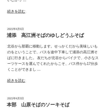
ぎ
“浦
そ
続きを読む
添
ば”
高
の
江
投
2021年4月5日
稿
洲
浦添 高江洲そばのゆしどうふそば
日:
そ
ば
北谷から那覇に移動します。せっかくだから美味しいも
の
のをということで、バスを途中下車して浦添の高江洲そ
ソ
ばに行きました。 友だちが北谷からバイクで、小さなス
ー
ーツケースを運んでくれたからこそ、バス停から17分歩
キ
くことができまし …
そ
“浦
ば”
続きを読む
添
の
高
江
投
2021年4月3日
稿
洲
本部 山原そばのソーキそば
日: