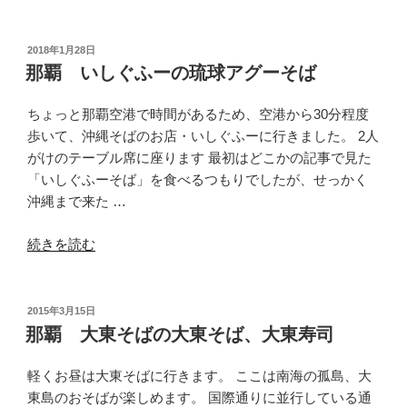
添
て
だ
投
2018年1月28日
稿
こ
那覇 いしぐふーの琉球アグーそば
日:
の
ソ
ちょっと那覇空港で時間があるため、空港から30分程度
ー
歩いて、沖縄そばのお店・いしぐふーに行きました。 2人
キ
がけのテーブル席に座ります 最初はどこかの記事で見た
そ
「いしぐふーそば」を食べるつもりでしたが、せっかく
ば”
沖縄まで来た …
の
“那
続きを読む
覇
い
し
投
2015年3月15日
稿
ぐ
那覇 大東そばの大東そば、大東寿司
日:
ふ
ー
軽くお昼は大東そばに行きます。 ここは南海の孤島、大
の
東島のおそばが楽しめます。 国際通りに並行している通