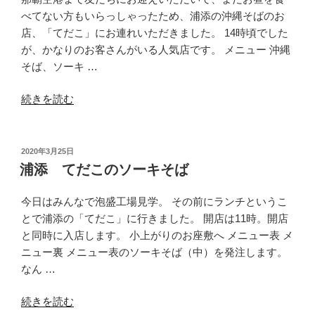
つ
べてない方もいらっしゃったため、浦添の沖縄そばのお
ゆ）
店、「てだこ」にお連れいただきました。 14時頃でした
の
が、かなりのお客さんがいる人気店です。 メニュー 沖縄
八
そば、ソーキ …
重
“浦
山
続きを読む
添
そ
て
ば”
だ
の
投
2020年3月25日
稿
こ
浦添 てだこのソーキそば
日:
の
よ
今日はみんなで泡盛工場見学。 その前にランチというこ
も
とで浦添の「てだこ」に行きました。 開店は11時。開店
ぎ
と同時に入店します。 小上がりのお座敷へ メニュー表 メ
そ
ニュー裏 メニュー表のソーキそば（中）を発注します。
ば”
なん …
の
“浦
続きを読む