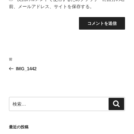
前、メールアドレス、サイトを保存する。
投
前
前
稿
の
IMG_1442
ナ
投
ビ
稿
ゲ
ー
検
検
シ
索
索:
ョ
ン
最近の投稿