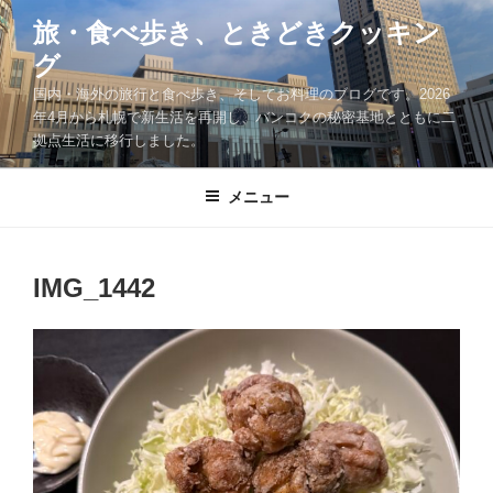
コ
旅・食べ歩き、ときどきクッキン
ン
グ
テ
ン
国内・海外の旅行と食べ歩き、そしてお料理のブログです。2026
ツ
年4月から札幌で新生活を再開し、バンコクの秘密基地とともに二
拠点生活に移行しました。
へ
ス
キ
メニュー
ッ
プ
IMG_1442