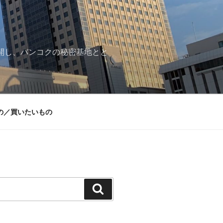
再開し、バンコクの秘密基地とと
の／買いたいもの
検
索