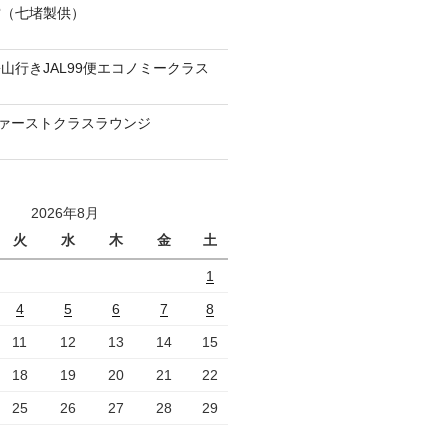
當（七堵製供）
山行きJAL99便エコノミークラス
ファーストクラスラウンジ
2026年8月
火
水
木
金
土
1
4
5
6
7
8
11
12
13
14
15
18
19
20
21
22
25
26
27
28
29