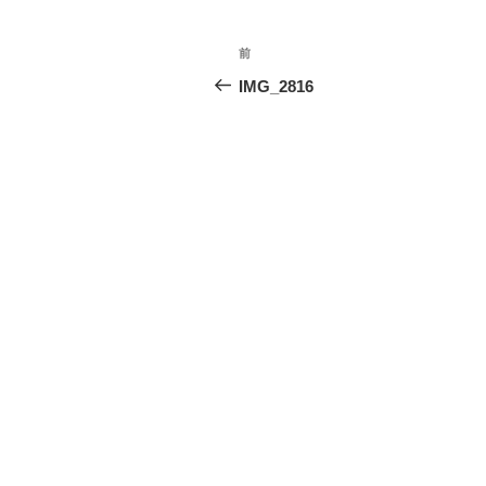
投
前
前
稿
の
IMG_2816
投
ナ
稿
ビ
ゲ
ー
シ
ョ
ン