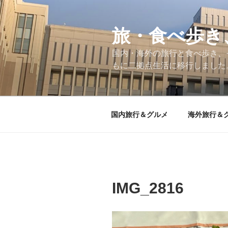
コ
ン
テ
旅・食べ歩き
ン
国内・海外の旅行と食べ歩き、
ツ
もに二拠点生活に移行しました
へ
ス
キ
ッ
国内旅行＆グルメ
海外旅行＆
プ
IMG_2816