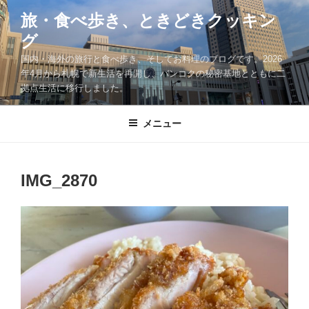
コ
旅・食べ歩き、ときどきクッキン
ン
グ
テ
ン
国内・海外の旅行と食べ歩き、そしてお料理のブログです。2026
ツ
年4月から札幌で新生活を再開し、バンコクの秘密基地とともに二
拠点生活に移行しました。
へ
ス
キ
メニュー
ッ
プ
IMG_2870