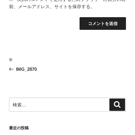
前、メールアドレス、サイトを保存する。
投
前
前
稿
の
IMG_2870
ナ
投
ビ
稿
ゲ
ー
検
検
シ
索
索:
ョ
ン
最近の投稿