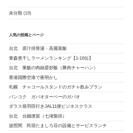
未分類
(19)
人気の投稿とページ
台北 原汁排骨湯・高麗菜飯
青森煮干しラーメンランキング【1-10位】
台北 巣飯の肉絲蛋炒飯（豚肉チャーハン）
香港国際空港で夜明かし
札幌 チャコールスタンドのガチャ飲みプラン
バンコク ガパオターペーのガパオ
ダラス発羽田行きJAL11便ビジネスクラス
台北 台鐵便當（七堵製供）
波照間 民宿たましろ荘の設備とサービスランチ