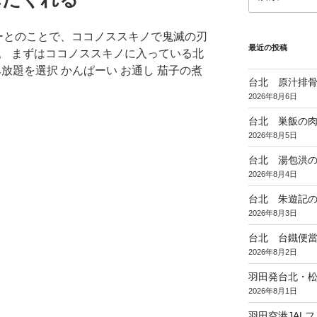
索:
ーとのことで、ココノススキノで鬼滅の刃
最近の投稿
。 まずはココノススキノに入っている北
み放題を選択 かんぱーい お通し 茄子の煮
台北 原汁排
2026年8月6日
台北 巣飯の
2026年8月5日
台北 湯包洪
2026年8月4日
台北 朱遊記
2026年8月3日
台北 台鐵便
2026年8月2日
羽田発台北・松
2026年8月1日
羽田空港JAL