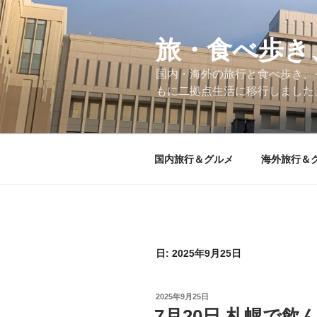
コ
ン
テ
旅・食べ歩き
ン
国内・海外の旅行と食べ歩き、
ツ
もに二拠点生活に移行しました
へ
ス
キ
ッ
国内旅行＆グルメ
海外旅行＆
プ
日:
2025年9月25日
投
2025年9月25日
稿
7月20日 札幌で飲