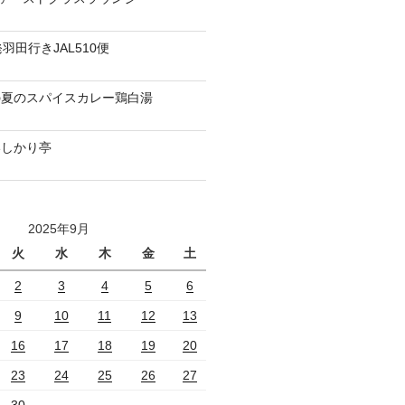
羽田行きJAL510便
の夏のスパイスカレー鶏白湯
いしかり亭
2025年9月
火
水
木
金
土
2
3
4
5
6
9
10
11
12
13
16
17
18
19
20
23
24
25
26
27
30