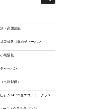
索
骨湯・高麗菜飯
肉絲蛋炒飯（豚肉チャーハン）
の小籠湯包
のチャーハン
當（七堵製供）
山行きJAL99便エコノミークラス
ファーストクラスラウンジ