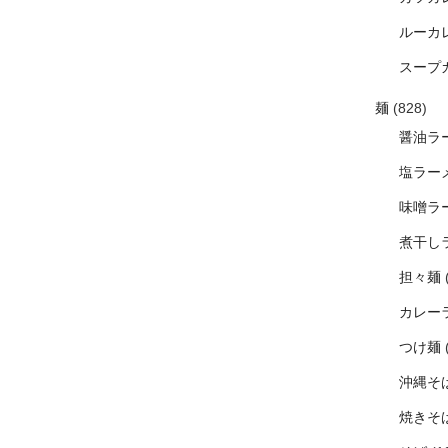
ルーカ
スープ
麺
(828)
醤油ラ
塩ラー
味噌ラ
煮干し
担々麺
カレー
つけ麺
沖縄そ
焼きそ