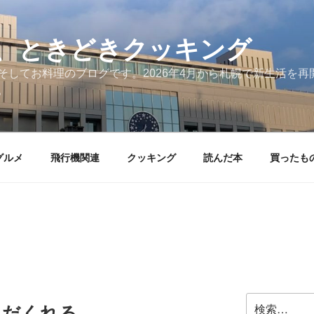
、ときどきクッキング
そしてお料理のブログです。2026年4月から札幌で新生活を
。
グルメ
飛行機関連
クッキング
読んだ本
買ったも
検
んだくれる