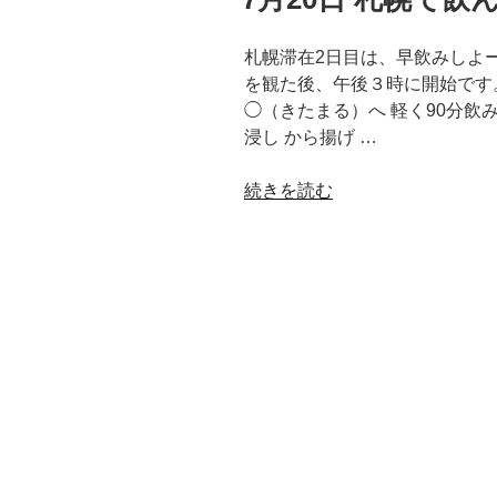
日:
札幌滞在2日目は、早飲みしよ
を観た後、午後３時に開始です
◯（きたまる）へ 軽く90分飲
浸し から揚げ …
“7
続きを読む
月
20
日
札
幌
で
飲
ん
だ
く
れ