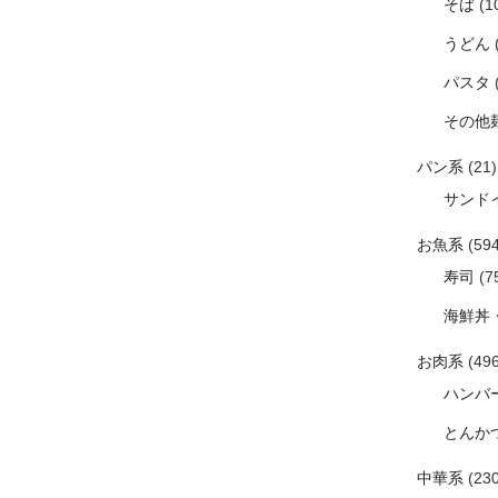
そば
(1
うどん
パスタ
その他
パン系
(21)
サンド
お魚系
(594
寿司
(7
海鮮丼
お肉系
(496
ハンバ
とんか
中華系
(230