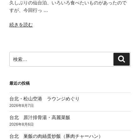
久しぶりの仙台泊、いろいろ食べたいものがあったので
すが、今回行っ …
“仙
続きを読む
台
氏
の
木
検
検
２
索
索:
の
お
最近の投稿
料
理”
台北・松山空港 ラウンジめぐり
の
2026年8月7日
台北 原汁排骨湯・高麗菜飯
2026年8月6日
台北 巣飯の肉絲蛋炒飯（豚肉チャーハン）