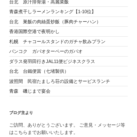
台北 原汁排骨湯・高麗菜飯
青森煮干しラーメンランキング【1-10位】
台北 巣飯の肉絲蛋炒飯（豚肉チャーハン）
香港国際空港で夜明かし
札幌 チャコールスタンドのガチャ飲みプラン
バンコク ガパオターペーのガパオ
ダラス発羽田行きJAL11便ビジネスクラス
台北 台鐵便當（七堵製供）
波照間 民宿たましろ荘の設備とサービスランチ
青森 磯じまで宴会
ブログ主より
ご訪問、ありがとうございます。 ご意見・メッセージ等
はこちらまでお願いいたします。