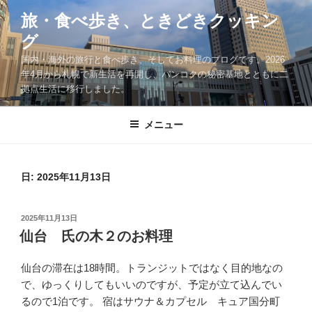
コ
旅・食べ歩き、ときどきクッキン
ン
グ
テ
ン
国内・海外の旅行と食べ歩き、そしてお料理のブログです。2026
ツ
年4月から札幌で新生活を再開し、バンコクの秘密基地とともに二
拠点生活に移行しました。
へ
ス
キ
メニュー
ッ
プ
日:
2025年11月13日
投
2025年11月13日
稿
仙台 氏の木２のお料理
日:
仙台の滞在は18時間。トランジットではなく目的地なの
で、ゆっくりしてもいいのですが、予定が立て込んでい
るので1泊です。 宿はサウナ＆カプセル キュア国分町