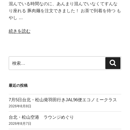
混んでいる時間なのに、あんまり混んでいなくてすんな
り座れる 豚肉麺を注文できました！ お茶で到着を待つ も
やし …
“シ
続きを読む
ェ
ム
リ
ア
検
検
ッ
索
索:
プ
Mikeav
最近の投稿
の
豚
7月5日台北・松山発羽田行きJAL96便エコノミークラス
肉
2026年8月8日
麺
2025
台北・松山空港 ラウンジめぐり
年
2026年8月7日
12