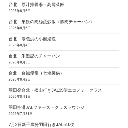
台北 原汁排骨湯・高麗菜飯
月”
2026年8月6日
の
台北 巣飯の肉絲蛋炒飯（豚肉チャーハン）
2026年8月5日
台北 湯包洪の小籠湯包
2026年8月4日
台北 朱遊記のチャーハン
2026年8月3日
台北 台鐵便當（七堵製供）
2026年8月2日
羽田発台北・松山行きJAL99便エコノミークラス
2026年8月1日
羽田空港JALファーストクラスラウンジ
2026年7月31日
7月2日新千歳発羽田行きJAL510便