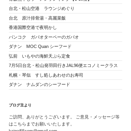
台北・松山空港 ラウンジめぐり
台北 原汁排骨湯・高麗菜飯
香港国際空港で夜明かし
バンコク ガパオターペーのガパオ
ダナン MOC Quan シーフード
弘前 いもやの海鮮天ぷら定食
7月5日台北・松山発羽田行きJAL96便エコノミークラス
札幌・琴似 すし処しあわせのお寿司
ダナン ナムダンのシーフード
ブログ主より
ご訪問、ありがとうございます。 ご意見・メッセージ等
はこちらまでお願いいたします。
kaigai55com@gmail.com