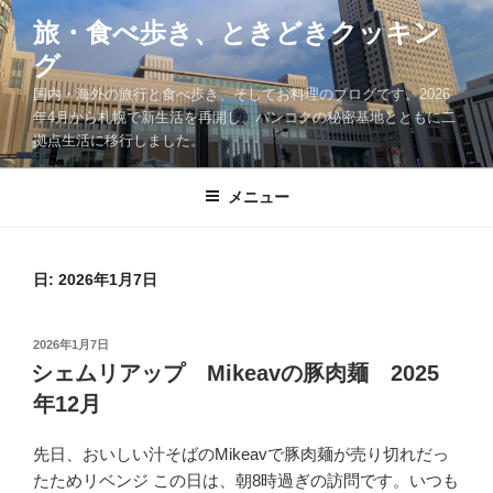
コ
旅・食べ歩き、ときどきクッキン
ン
グ
テ
ン
国内・海外の旅行と食べ歩き、そしてお料理のブログです。2026
ツ
年4月から札幌で新生活を再開し、バンコクの秘密基地とともに二
拠点生活に移行しました。
へ
ス
キ
メニュー
ッ
プ
日:
2026年1月7日
投
2026年1月7日
稿
シェムリアップ Mikeavの豚肉麺 2025
日:
年12月
先日、おいしい汁そばのMikeavで豚肉麺が売り切れだっ
たためリベンジ この日は、朝8時過ぎの訪問です。いつも