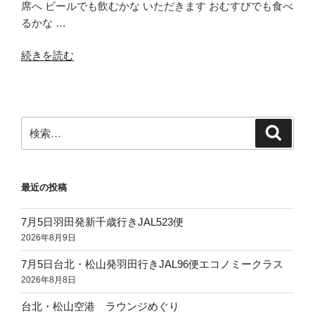
席へ ビールでも飲むかな いただきます おむすびでも食べ
るかな …
“大
続きを読む
阪
伊
丹
発
検
検
新
索
索:
千
歳
最近の投稿
行
き
7月5日羽田発新千歳行きJAL523便
JAL2009
2026年8月9日
便”
の
7月5日台北・松山発羽田行きJAL96便エコノミークラス
2026年8月8日
台北・松山空港 ラウンジめぐり