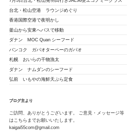
7月5日台北・松山発羽田行きJAL96便エコノミークラス
台北・松山空港 ラウンジめぐり
香港国際空港で夜明かし
釜山から安東へバスで移動
ダナン MOC Quan シーフード
バンコク ガパオターペーのガパオ
札幌 おいらの干物漁太
ダナン ナムダンのシーフード
弘前 いもやの海鮮天ぷら定食
ブログ主より
ご訪問、ありがとうございます。 ご意見・メッセージ等
はこちらまでお願いいたします。
kaigai55com@gmail.com