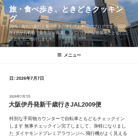
コ
旅・食べ歩き、ときどきクッキン
ン
グ
テ
ン
国内・海外の旅行と食べ歩き、そしてお料理のブログです。2026
ツ
年4月から札幌で新生活を再開し、バンコクの秘密基地とともに二
拠点生活に移行しました。
へ
ス
キ
メニュー
ッ
プ
日:
2026年7月7日
投
2026年7月7日
稿
大阪伊丹発新千歳行きJAL2009便
日:
特別な手荷物カウンターで自転車ともどもチェックイン
します 無事チェックイン完了しまして、身軽になりまし
た ダイヤモンドプレミアラウンジへ 飛行機がよく見える