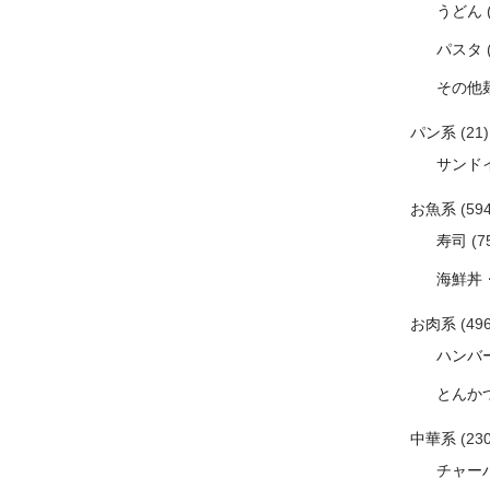
うどん
パスタ
その他
パン系
(21)
サンド
お魚系
(594
寿司
(7
海鮮丼
お肉系
(496
ハンバ
とんか
中華系
(230
チャー