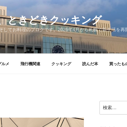
、ときどきクッキング
そしてお料理のブログです。2026年4月から札幌で新生活を
。
グルメ
飛行機関連
クッキング
読んだ本
買ったも
検
索: