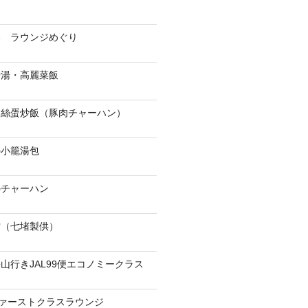
港 ラウンジめぐり
骨湯・高麗菜飯
肉絲蛋炒飯（豚肉チャーハン）
の小籠湯包
のチャーハン
當（七堵製供）
山行きJAL99便エコノミークラス
ファーストクラスラウンジ