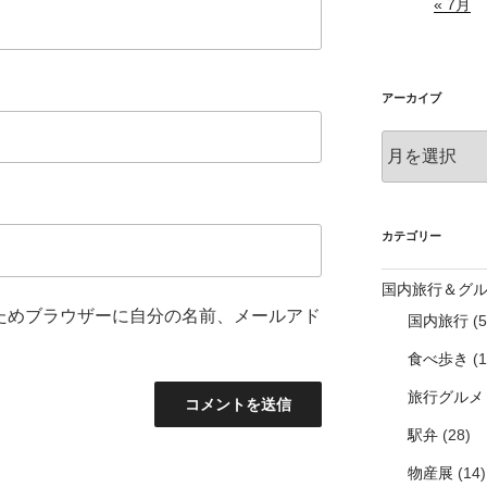
« 7月
アーカイブ
ア
ー
カ
イ
ブ
カテゴリー
国内旅行＆グ
ためブラウザーに自分の名前、メールアド
国内旅行
(5
食べ歩き
(1
旅行グルメ
駅弁
(28)
物産展
(14)