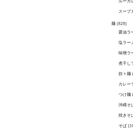
ルーカ
スープ
麺
(828)
醤油ラ
塩ラー
味噌ラ
煮干し
担々麺
カレー
つけ麺
沖縄そ
焼きそ
そば
(1