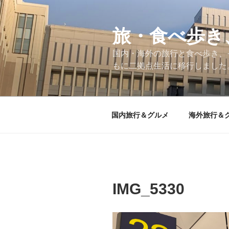
コ
ン
テ
旅・食べ歩き
ン
国内・海外の旅行と食べ歩き、
ツ
もに二拠点生活に移行しました
へ
ス
キ
ッ
国内旅行＆グルメ
海外旅行＆
プ
IMG_5330