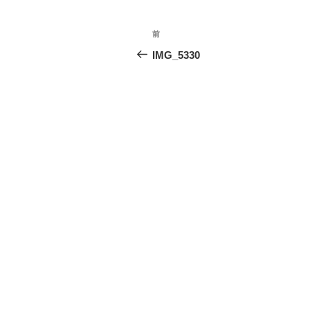
投
前
前
稿
の
IMG_5330
投
ナ
稿
ビ
ゲ
ー
シ
ョ
ン