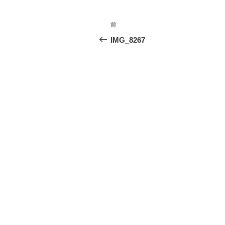
投
前
前
稿
の
IMG_8267
投
ナ
稿
ビ
ゲ
ー
シ
ョ
ン