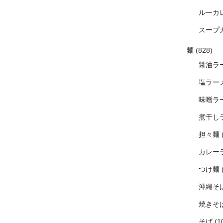
ルーカ
スープ
麺
(828)
醤油ラ
塩ラー
味噌ラ
煮干し
担々麺
カレー
つけ麺
沖縄そ
焼きそ
そば
(1