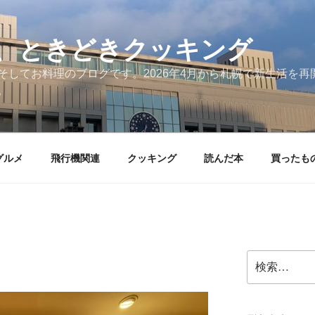
、ときどきクッキング
そしてお料理のブログです。2026年4月から札幌で新生活を
。
グルメ
飛行機関連
クッキング
読んだ本
買ったも
検
索: