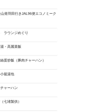
松山発羽田行きJAL96便エコノミーク
港 ラウンジめぐり
骨湯・高麗菜飯
肉絲蛋炒飯（豚肉チャーハン）
の小籠湯包
のチャーハン
當（七堵製供）