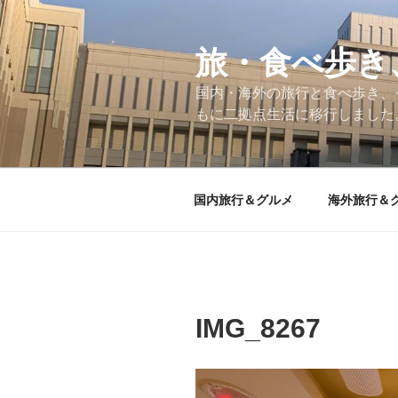
コ
ン
テ
旅・食べ歩き
ン
国内・海外の旅行と食べ歩き、
ツ
もに二拠点生活に移行しました
へ
ス
キ
ッ
国内旅行＆グルメ
海外旅行＆
プ
IMG_8267