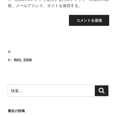
前、メールアドレス、サイトを保存する。
投
前
前
稿
の
IMG_8306
ナ
投
ビ
稿
ゲ
ー
検
検
シ
索
索:
ョ
ン
最近の投稿