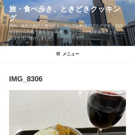
コ
旅・食べ歩き、ときどきクッキン
ン
グ
テ
ン
国内・海外の旅行と食べ歩き、そしてお料理のブログです。2026
ツ
年4月から札幌で新生活を再開し、バンコクの秘密基地とともに二
拠点生活に移行しました。
へ
ス
キ
メニュー
ッ
プ
IMG_8306