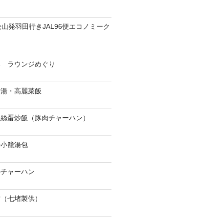
松山発羽田行きJAL96便エコノミーク
港 ラウンジめぐり
骨湯・高麗菜飯
肉絲蛋炒飯（豚肉チャーハン）
の小籠湯包
のチャーハン
當（七堵製供）