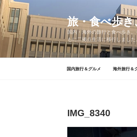
コ
ン
テ
旅・食べ歩き
ン
国内・海外の旅行と食べ歩き、
ツ
もに二拠点生活に移行しました
へ
ス
キ
ッ
国内旅行＆グルメ
海外旅行＆
プ
IMG_8340