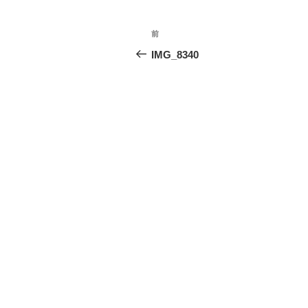
投
前
前
稿
の
IMG_8340
投
ナ
稿
ビ
ゲ
ー
シ
ョ
ン