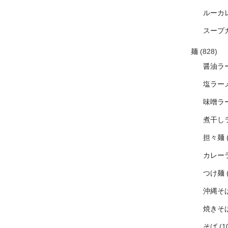
ルーカ
スープ
麺
(828)
醤油ラ
塩ラー
味噌ラ
煮干し
担々麺
カレー
つけ麺
沖縄そ
焼きそ
そば
(1