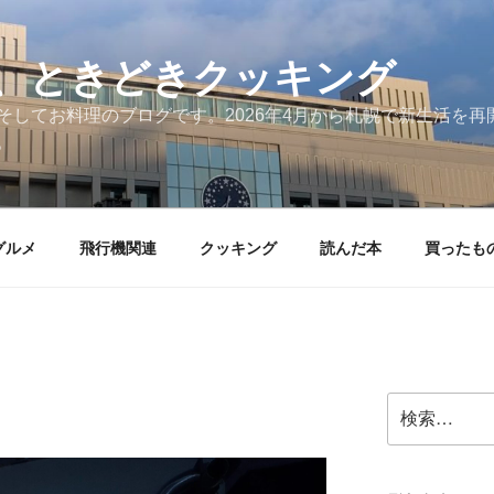
、ときどきクッキング
そしてお料理のブログです。2026年4月から札幌で新生活を
。
グルメ
飛行機関連
クッキング
読んだ本
買ったも
検
索: