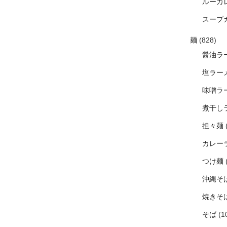
ルーカ
スープ
麺
(828)
醤油ラ
塩ラー
味噌ラ
煮干し
担々麺
カレー
つけ麺
沖縄そ
焼きそ
そば
(1