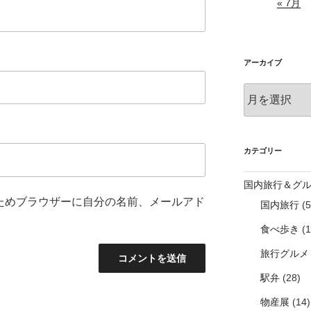
« 7月
アーカイブ
ア
ー
カ
イ
ブ
カテゴリー
国内旅行＆グ
ためブラウザーに自分の名前、メールアド
国内旅行
(5
食べ歩き
(1
旅行グルメ
駅弁
(28)
物産展
(14)