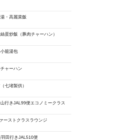
骨湯・高麗菜飯
肉絲蛋炒飯（豚肉チャーハン）
の小籠湯包
のチャーハン
當（七堵製供）
山行きJAL99便エコノミークラス
ファーストクラスラウンジ
羽田行きJAL510便