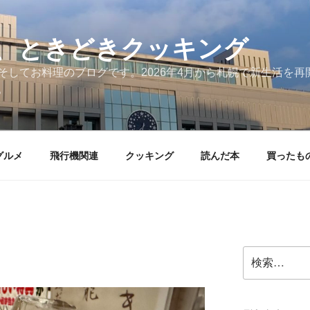
、ときどきクッキング
そしてお料理のブログです。2026年4月から札幌で新生活を
。
グルメ
飛行機関連
クッキング
読んだ本
買ったも
検
索: