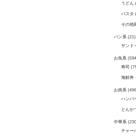
うどん
パスタ
その他
パン系
(21)
サンド
お魚系
(594
寿司
(7
海鮮丼
お肉系
(496
ハンバ
とんか
中華系
(230
チャー