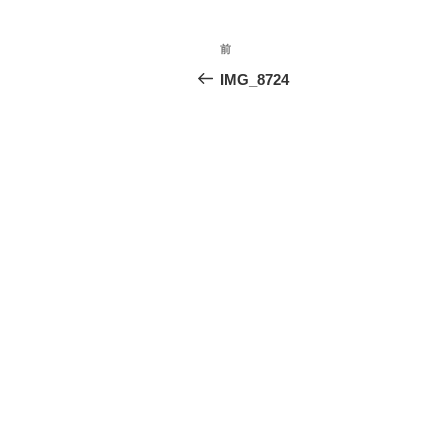
投
前
前
稿
の
IMG_8724
投
ナ
稿
ビ
ゲ
ー
シ
ョ
ン