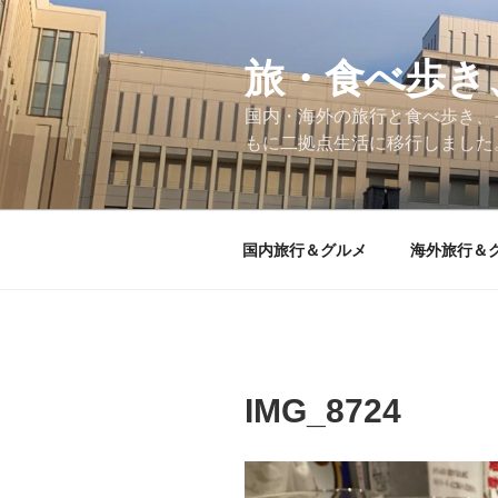
コ
ン
テ
旅・食べ歩き
ン
国内・海外の旅行と食べ歩き、
ツ
もに二拠点生活に移行しました
へ
ス
キ
ッ
国内旅行＆グルメ
海外旅行＆
プ
IMG_8724