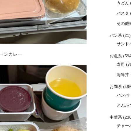
うどん
パスタ
その他
パン系
(21)
サンド
ーンカレー
お魚系
(594
寿司
(7
海鮮丼
お肉系
(496
ハンバ
とんか
中華系
(230
チャー