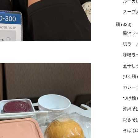
ルーカ
スープ
麺
(828)
醤油ラ
塩ラー
味噌ラ
煮干し
担々麺
カレー
つけ麺
沖縄そ
焼きそ
そば
(1