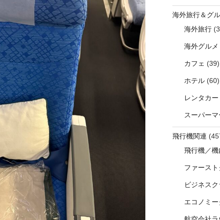
海外旅行＆グ
海外旅行
(3
海外グルメ
カフェ
(39)
ホテル
(60)
レンタカー
スーパーマ
飛行機関連
(45
飛行機／機
ファースト
ビジネスク
エコノミー
航空会社ラ