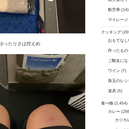
航空券
(14)
マイレージ
クッキング
(26
おもてなし
ゆったりさは控えめ
作ったもの
ご馳走にな
ワイン
(7)
珠玉のレシ
道具
(5)
食べ物
(2,454)
カレー
(298
カツカ