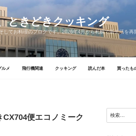
、ときどきクッキング
そしてお料理のブログです。2026年4月から札幌で新生活を
。
グルメ
飛行機関連
クッキング
読んだ本
買ったも
検
CX704便エコノミーク
索: