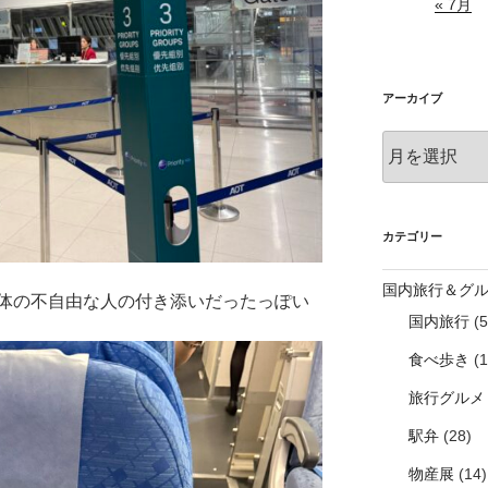
« 7月
アーカイブ
ア
ー
カ
イ
ブ
カテゴリー
国内旅行＆グ
体の不自由な人の付き添いだったっぽい
国内旅行
(5
食べ歩き
(1
旅行グルメ
駅弁
(28)
物産展
(14)