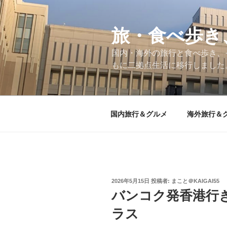
コ
ン
テ
旅・食べ歩き
ン
国内・海外の旅行と食べ歩き、
ツ
もに二拠点生活に移行しました
へ
ス
キ
ッ
国内旅行＆グルメ
海外旅行＆
プ
投
2026年5月15日
投稿者:
まこと＠KAIGAI55
稿
バンコク発香港行き
日:
ラス