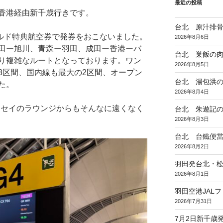
最近の投稿
香港経由新千歳行きです。
台北 原汁排
ールド特典航空券で発券をおこないました。
2026年8月6日
田ー旭川、青森ー羽田、成田ー香港ーバ
台北 巣飯の
り複雑なルートとなっております。ワン
2026年8月5日
8区間、国内線も最大の2区間、オープン
台北 湯包洪
た。
2026年8月4日
ャセイのラウンジからもそんなに遠くなく
台北 朱遊記
2026年8月3日
台北 台鐵便
2026年8月2日
羽田発台北・松
2026年8月1日
羽田空港JAL
2026年7月31日
7月2日新千歳発