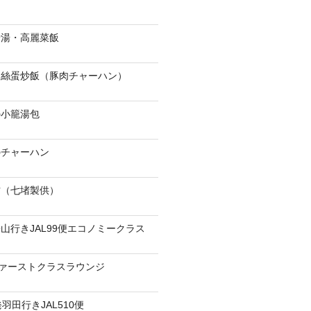
骨湯・高麗菜飯
肉絲蛋炒飯（豚肉チャーハン）
の小籠湯包
のチャーハン
當（七堵製供）
山行きJAL99便エコノミークラス
ファーストクラスラウンジ
羽田行きJAL510便