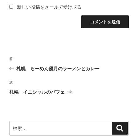
新しい投稿をメールで受け取る
投
前
前
稿
の
札幌 らーめん優月のラーメンとカレー
ナ
投
ビ
稿
次
次
ゲ
の
札幌 イニシャルのパフェ
投
ー
稿
シ
ョ
ン
検
検
索
索: