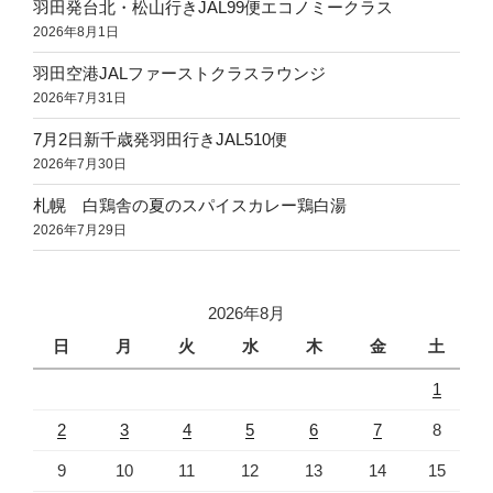
羽田発台北・松山行きJAL99便エコノミークラス
2026年8月1日
羽田空港JALファーストクラスラウンジ
2026年7月31日
7月2日新千歳発羽田行きJAL510便
2026年7月30日
札幌 白鶏舎の夏のスパイスカレー鶏白湯
2026年7月29日
2026年8月
日
月
火
水
木
金
土
1
2
3
4
5
6
7
8
9
10
11
12
13
14
15