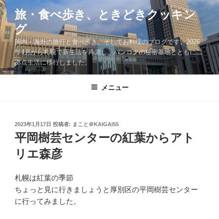
コ
旅・食べ歩き、ときどきクッキン
ン
グ
テ
ン
国内・海外の旅行と食べ歩き、そしてお料理のブログです。2026
ツ
年4月から札幌で新生活を再開し、バンコクの秘密基地とともに二
拠点生活に移行しました。
へ
ス
キ
メニュー
ッ
プ
投
2023年1月17日
投稿者:
まこと＠KAIGAI55
稿
平岡樹芸センターの紅葉からアト
日:
リエ森彦
札幌は紅葉の季節
ちょっと見に行きましょうと厚別区の平岡樹芸センター
に行ってみました。