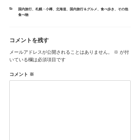
カ
国内旅行
、
札幌・小樽
、
北海道
、
国内旅行＆グルメ
、
食べ歩き
、
その他
テ
食べ物
ゴ
リ
ー
コメントを残す
メールアドレスが公開されることはありません。
※
が付
いている欄は必須項目です
コメント
※