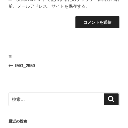
前、メールアドレス、サイトを保存する。
投
前
前
稿
の
IMG_2950
ナ
投
ビ
稿
ゲ
ー
検
検
シ
索
索:
ョ
ン
最近の投稿