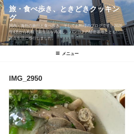
コ
旅・食べ歩き、ときどきクッキン
ン
グ
テ
ン
国内・海外の旅行と食べ歩き、そしてお料理のブログです。2026
ツ
年4月から札幌で新生活を再開し、バンコクの秘密基地とともに二
拠点生活に移行しました。
へ
ス
キ
メニュー
ッ
プ
IMG_2950