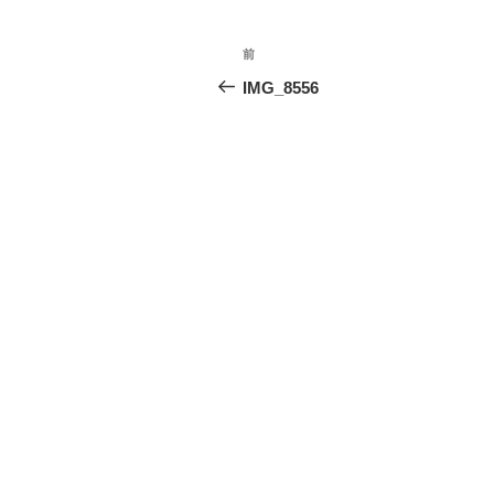
投
前
前
稿
の
IMG_8556
投
ナ
稿
ビ
ゲ
ー
シ
ョ
ン