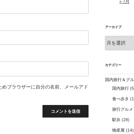
« 7月
アーカイブ
ア
ー
カ
イ
ブ
カテゴリー
国内旅行＆グ
ためブラウザーに自分の名前、メールアド
国内旅行
(5
食べ歩き
(1
旅行グルメ
駅弁
(28)
物産展
(14)