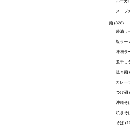
ルーカ
スープ
麺
(828)
醤油ラ
塩ラー
味噌ラ
煮干し
担々麺
カレー
つけ麺
沖縄そ
焼きそ
そば
(1