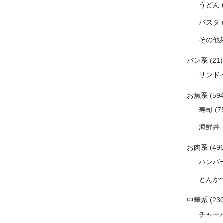
うどん
パスタ
その他
パン系
(21)
サンド
お魚系
(594
寿司
(7
海鮮丼
お肉系
(496
ハンバ
とんか
中華系
(230
チャー