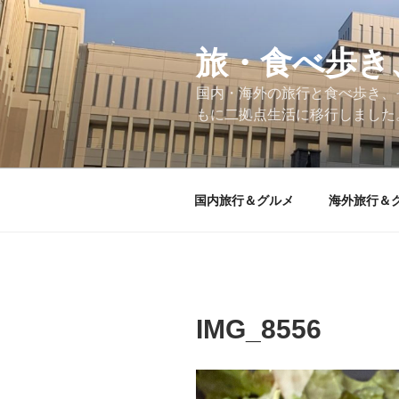
コ
ン
テ
旅・食べ歩き
ン
国内・海外の旅行と食べ歩き、
ツ
もに二拠点生活に移行しました
へ
ス
キ
ッ
国内旅行＆グルメ
海外旅行＆
プ
IMG_8556