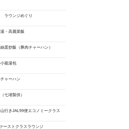
港 ラウンジめぐり
骨湯・高麗菜飯
肉絲蛋炒飯（豚肉チャーハン）
の小籠湯包
のチャーハン
當（七堵製供）
山行きJAL99便エコノミークラス
ファーストクラスラウンジ