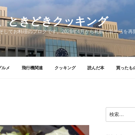
、ときどきクッキング
そしてお料理のブログです。2026年4月から札幌で新生活を
。
グルメ
飛行機関連
クッキング
読んだ本
買ったも
検
索: