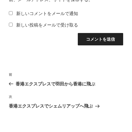
新しいコメントをメールで通知
新しい投稿をメールで受け取る
投
前
前
稿
の
香港エクスプレスで羽田から香港に飛ぶ
ナ
投
ビ
稿
次
次
ゲ
の
香港エクスプレスでシェムリアップへ飛ぶ
投
ー
稿
シ
ョ