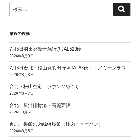
ン
検
検
索
索:
最近の投稿
7月5日羽田発新千歳行きJAL523便
2026年8月9日
7月5日台北・松山発羽田行きJAL96便エコノミークラス
2026年8月8日
台北・松山空港 ラウンジめぐり
2026年8月7日
台北 原汁排骨湯・高麗菜飯
2026年8月6日
台北 巣飯の肉絲蛋炒飯（豚肉チャーハン）
2026年8月5日