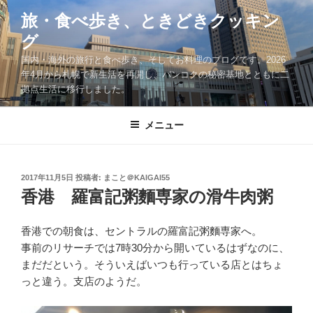
コ
旅・食べ歩き、ときどきクッキン
ン
グ
テ
ン
国内・海外の旅行と食べ歩き、そしてお料理のブログです。2026
ツ
年4月から札幌で新生活を再開し、バンコクの秘密基地とともに二
拠点生活に移行しました。
へ
ス
キ
メニュー
ッ
プ
投
2017年11月5日
投稿者:
まこと＠KAIGAI55
稿
香港 羅富記粥麵専家の滑牛肉粥
日:
香港での朝食は、セントラルの羅富記粥麵専家へ。
事前のリサーチでは7時30分から開いているはずなのに、
まだだという。そういえばいつも行っている店とはちょ
っと違う。支店のようだ。