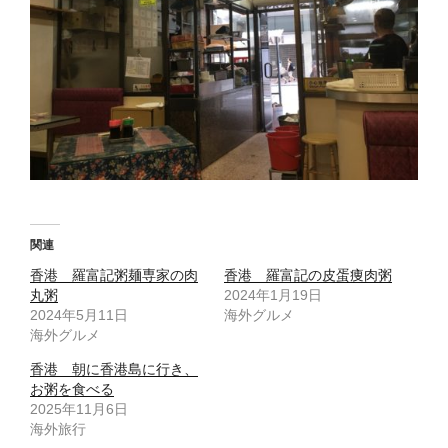
関連
香港 羅富記粥麺専家の肉
香港 羅富記の皮蛋痩肉粥
丸粥
2024年1月19日
2024年5月11日
海外グルメ
海外グルメ
香港 朝に香港島に行き、
お粥を食べる
2025年11月6日
海外旅行