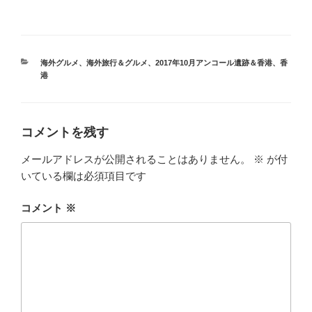
カ
海外グルメ
、
海外旅行＆グルメ
、
2017年10月アンコール遺跡＆香港
、
香
テ
港
ゴ
リ
ー
コメントを残す
メールアドレスが公開されることはありません。
※
が付
いている欄は必須項目です
コメント
※