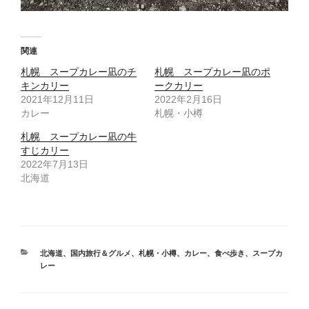
関連
札幌 スープカレー凪のチ
札幌 スープカレー凪のポ
キンカリー
ークカリー
2021年12月11日
2022年2月16日
カレー
札幌・小樽
札幌 スープカレー凪の牛
すじカリー
2022年7月13日
北海道
カ
北海道
、
国内旅行＆グルメ
、
札幌・小樽
、
カレー
、
食べ歩き
、
スープカ
テ
レー
ゴ
リ
ー