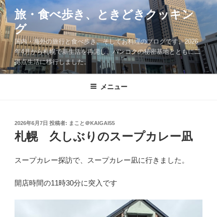
コ
旅・食べ歩き、ときどきクッキン
ン
グ
テ
ン
国内・海外の旅行と食べ歩き、そしてお料理のブログです。2026
ツ
年4月から札幌で新生活を再開し、バンコクの秘密基地とともに二
拠点生活に移行しました。
へ
ス
キ
メニュー
ッ
プ
投
2026年6月7日
投稿者:
まこと＠KAIGAI55
稿
札幌 久しぶりのスープカレー凪
日:
スープカレー探訪で、スープカレー凪に行きました。
開店時間の11時30分に突入です