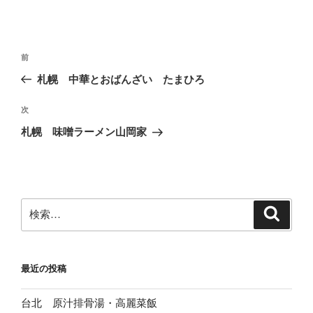
投
前
前
稿
の
札幌 中華とおばんざい たまひろ
ナ
投
ビ
稿
次
次
ゲ
の
札幌 味噌ラーメン山岡家
投
ー
稿
シ
ョ
ン
検
検
索
索:
最近の投稿
台北 原汁排骨湯・高麗菜飯