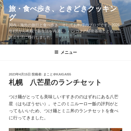
コ
旅・食べ歩き、ときどきクッキン
ン
グ
テ
ン
国内・海外の旅行と食べ歩き、そしてお料理のブログです。2026
ツ
年4月から札幌で新生活を再開し、バンコクの秘密基地とともに二
拠点生活に移行しました。
へ
ス
キ
メニュー
ッ
プ
投
2023年4月15日
投稿者:
まこと＠KAIGAI55
稿
札幌 八芒星のランチセット
日:
つけ麺がとっても美味しいすすきののはずれにある八芒
星（はちぼうせい）。そこのミニルーロー飯の評判がと
ってもいいため、つけ麺とミニ丼のランチセットを食べ
に行ってきました。