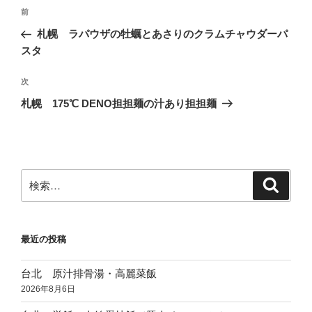
投
前
前
稿
の
札幌 ラパウザの牡蠣とあさりのクラムチャウダーパ
ナ
投
スタ
ビ
稿
ゲ
次
次
の
ー
札幌 175℃ DENO担担麺の汁あり担担麺
投
シ
稿
ョ
ン
検
検
索
索:
最近の投稿
台北 原汁排骨湯・高麗菜飯
2026年8月6日