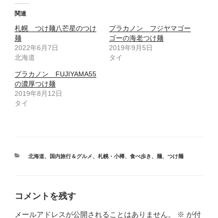
関連
札幌 つけ麺八芒星のつけ
プラカノン フジヤマゴー
麺
ゴーの海老つけ麺
2022年6月7日
2019年9月5日
北海道
タイ
プラカノン FUJIYAMA55
の濃厚つけ麺
2019年8月12日
タイ
カ
北海道
、
国内旅行＆グルメ
、
札幌・小樽
、
食べ歩き
、
麺
、
つけ麺
テ
ゴ
リ
ー
コメントを残す
メールアドレスが公開されることはありません。
※
が付