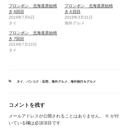
プロンポン 北海道原始焼
プロンポン 北海道原始焼
き 6回目
き４回目
2019年7月6日
2019年3月31日
タイ
海外グルメ
プロンポン 北海道原始焼
き 7回目
2019年7月22日
タイ
カ
タイ
、
バンコク・近郊
、
海外グルメ
、
海外旅行＆グルメ
テ
ゴ
リ
ー
コメントを残す
メールアドレスが公開されることはありません。
※
が付
いている欄は必須項目です