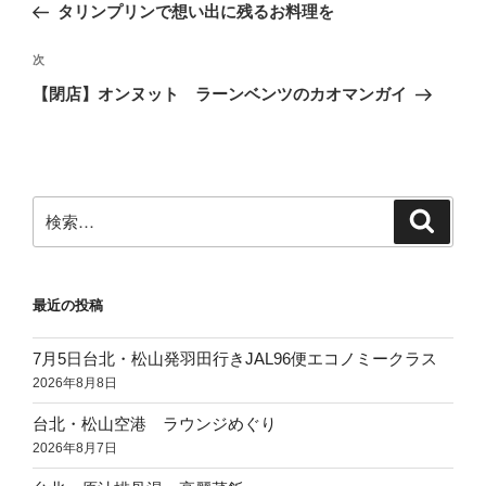
の
タリンプリンで想い出に残るお料理を
ナ
投
ビ
稿
次
次
ゲ
の
【閉店】オンヌット ラーンベンツのカオマンガイ
投
ー
稿
シ
ョ
ン
検
検
索
索:
最近の投稿
7月5日台北・松山発羽田行きJAL96便エコノミークラス
2026年8月8日
台北・松山空港 ラウンジめぐり
2026年8月7日