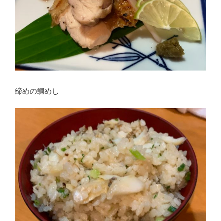
締めの鯛めし