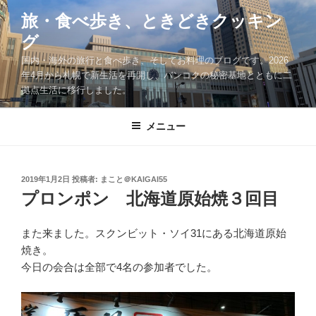
コ
旅・食べ歩き、ときどきクッキン
ン
グ
テ
ン
国内・海外の旅行と食べ歩き、そしてお料理のブログです。2026
ツ
年4月から札幌で新生活を再開し、バンコクの秘密基地とともに二
拠点生活に移行しました。
へ
ス
キ
メニュー
ッ
プ
投
2019年1月2日
投稿者:
まこと＠KAIGAI55
稿
プロンポン 北海道原始焼３回目
日:
また来ました。スクンビット・ソイ31にある北海道原始
焼き。
今日の会合は全部で4名の参加者でした。