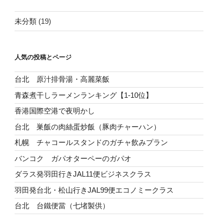
未分類
(19)
人気の投稿とページ
台北 原汁排骨湯・高麗菜飯
青森煮干しラーメンランキング【1-10位】
香港国際空港で夜明かし
台北 巣飯の肉絲蛋炒飯（豚肉チャーハン）
札幌 チャコールスタンドのガチャ飲みプラン
バンコク ガパオターペーのガパオ
ダラス発羽田行きJAL11便ビジネスクラス
羽田発台北・松山行きJAL99便エコノミークラス
台北 台鐵便當（七堵製供）