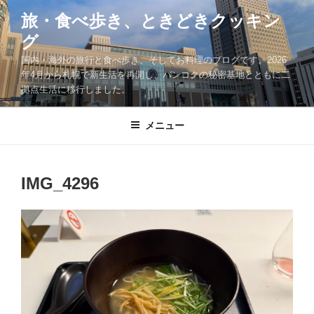
コ
旅・食べ歩き、ときどきクッキン
ン
グ
テ
ン
国内・海外の旅行と食べ歩き、そしてお料理のブログです。2026
ツ
年4月から札幌で新生活を再開し、バンコクの秘密基地とともに二
拠点生活に移行しました。
へ
ス
キ
メニュー
ッ
プ
IMG_4296