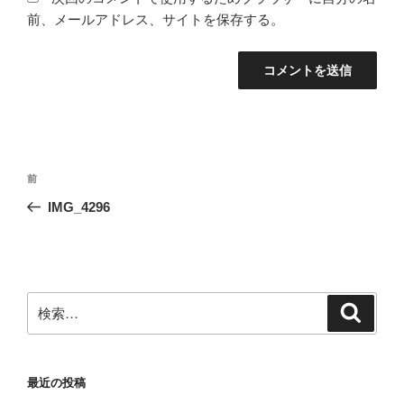
前、メールアドレス、サイトを保存する。
投
前
前
稿
の
IMG_4296
ナ
投
ビ
稿
ゲ
ー
検
検
シ
索
索:
ョ
ン
最近の投稿