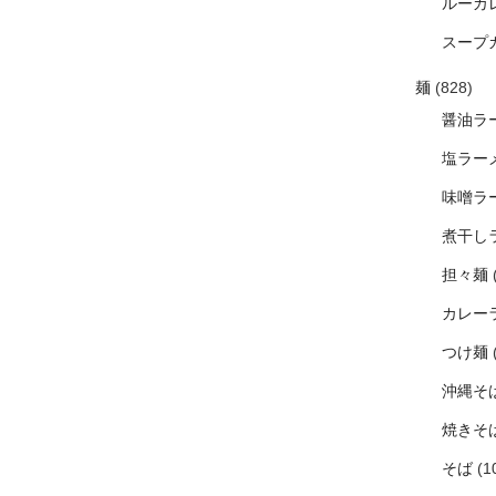
ルーカ
スープ
麺
(828)
醤油ラ
塩ラー
味噌ラ
煮干し
担々麺
カレー
つけ麺
沖縄そ
焼きそ
そば
(1