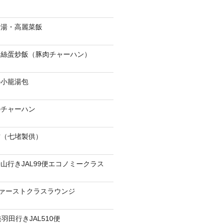
骨湯・高麗菜飯
肉絲蛋炒飯（豚肉チャーハン）
の小籠湯包
のチャーハン
當（七堵製供）
山行きJAL99便エコノミークラス
ファーストクラスラウンジ
羽田行きJAL510便