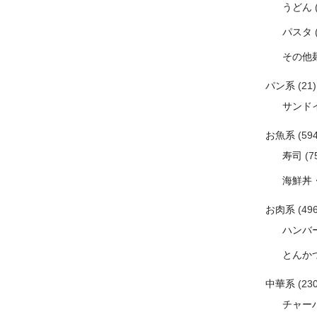
うどん
パスタ
その他
パン系
(21)
サンド
お魚系
(594
寿司
(7
海鮮丼
お肉系
(496
ハンバ
とんか
中華系
(230
チャー