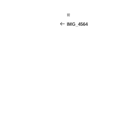
投
前
前
稿
の
IMG_4564
投
ナ
稿
ビ
ゲ
ー
シ
ョ
ン