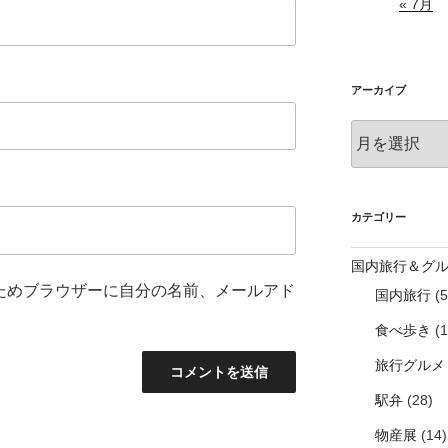
« 7月
アーカイブ
ア
ー
カ
イ
ブ
カテゴリー
国内旅行＆グ
ためブラウザーに自分の名前、メールアド
国内旅行
(5
食べ歩き
(1
旅行グルメ
駅弁
(28)
物産展
(14)