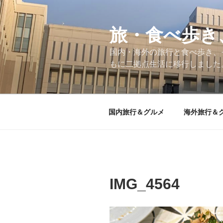
コ
ン
テ
旅・食べ歩き
ン
国内・海外の旅行と食べ歩き、
ツ
もに二拠点生活に移行しました
へ
ス
キ
ッ
国内旅行＆グルメ
海外旅行＆
プ
IMG_4564