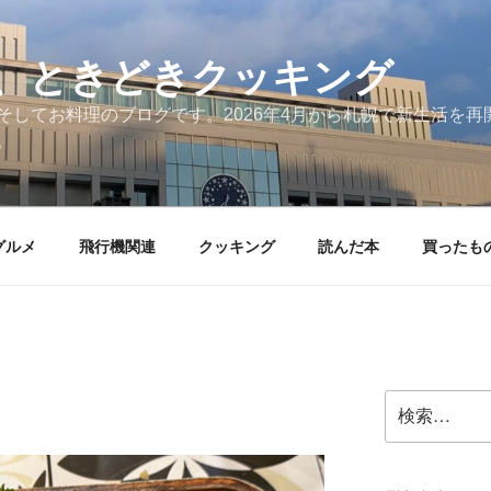
、ときどきクッキング
そしてお料理のブログです。2026年4月から札幌で新生活を
。
グルメ
飛行機関連
クッキング
読んだ本
買ったも
検
索: