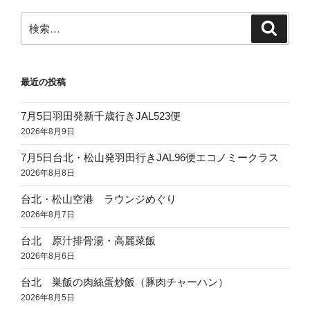
ョ
ン
検
検
索
索:
最近の投稿
7月5日羽田発新千歳行きJAL523便
2026年8月9日
7月5日台北・松山発羽田行きJAL96便エコノミークラス
2026年8月8日
台北・松山空港 ラウンジめぐり
2026年8月7日
台北 原汁排骨湯・高麗菜飯
2026年8月6日
台北 巣飯の肉絲蛋炒飯（豚肉チャーハン）
2026年8月5日