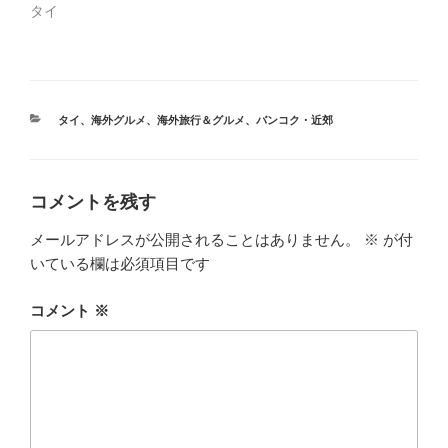
タイ
カ
タイ
、
海外グルメ
、
海外旅行＆グルメ
、
バンコク・近郊
テ
ゴ
リ
ー
コメントを残す
メールアドレスが公開されることはありません。
※
が付
いている欄は必須項目です
コメント
※