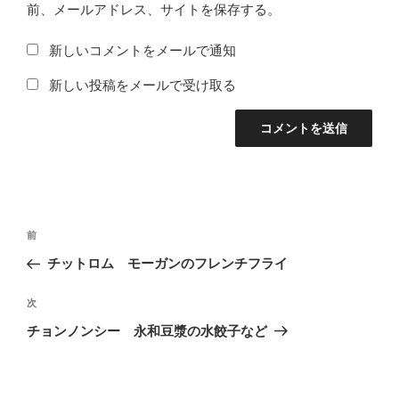
前、メールアドレス、サイトを保存する。
新しいコメントをメールで通知
新しい投稿をメールで受け取る
投
前
前
稿
の
チットロム モーガンのフレンチフライ
ナ
投
ビ
稿
次
次
ゲ
の
チョンノンシー 永和豆漿の水餃子など
投
ー
稿
シ