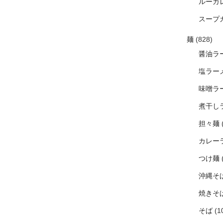
ルーカ
スープ
麺
(828)
醤油ラ
塩ラー
味噌ラ
煮干し
担々麺
カレー
つけ麺
沖縄そ
焼きそ
そば
(1