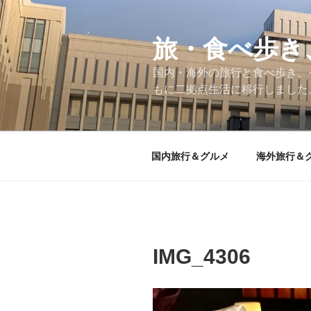
コ
ン
テ
旅・食べ歩き
ン
国内・海外の旅行と食べ歩き、
ツ
もに二拠点生活に移行しました
へ
ス
キ
ッ
国内旅行＆グルメ
海外旅行＆
プ
IMG_4306