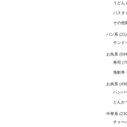
うどん
パスタ
その他
パン系
(21)
サンド
お魚系
(594
寿司
(7
海鮮丼
お肉系
(496
ハンバ
とんか
中華系
(230
チャー