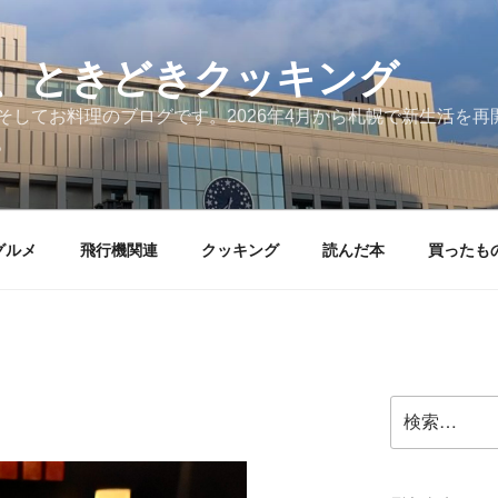
、ときどきクッキング
そしてお料理のブログです。2026年4月から札幌で新生活を
。
グルメ
飛行機関連
クッキング
読んだ本
買ったも
検
索: