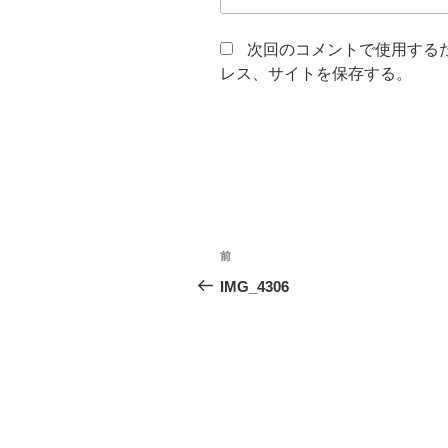
次回のコメントで使用する
レス、サイトを保存する。
投
前
前
稿
の
IMG_4306
投
ナ
稿
ビ
ゲ
ー