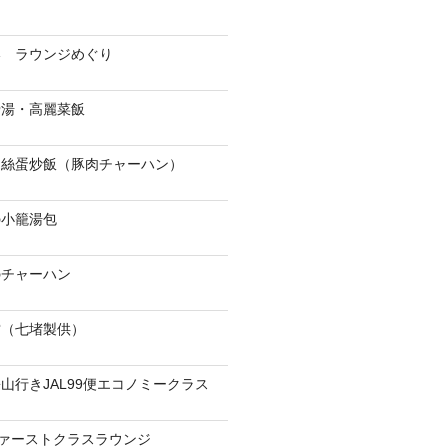
港 ラウンジめぐり
骨湯・高麗菜飯
肉絲蛋炒飯（豚肉チャーハン）
の小籠湯包
のチャーハン
當（七堵製供）
山行きJAL99便エコノミークラス
ファーストクラスラウンジ