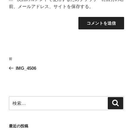
前、メールアドレス、サイトを保存する。
投
前
前
稿
の
IMG_4506
ナ
投
ビ
稿
ゲ
ー
検
検
シ
索
索:
ョ
ン
最近の投稿