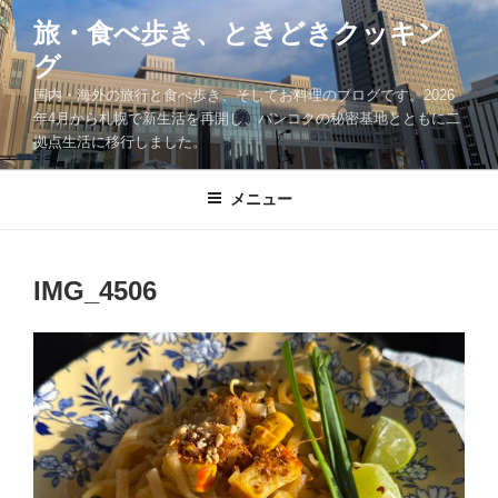
コ
旅・食べ歩き、ときどきクッキン
ン
グ
テ
ン
国内・海外の旅行と食べ歩き、そしてお料理のブログです。2026
ツ
年4月から札幌で新生活を再開し、バンコクの秘密基地とともに二
拠点生活に移行しました。
へ
ス
キ
メニュー
ッ
プ
IMG_4506