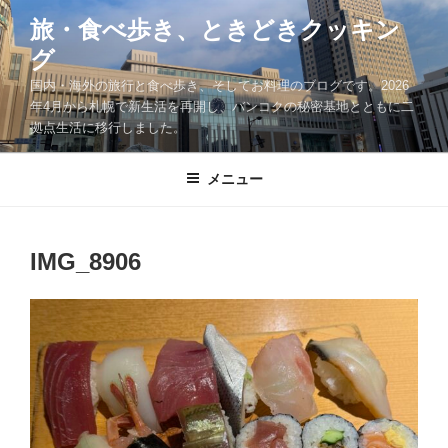
コ
旅・食べ歩き、ときどきクッキン
ン
グ
テ
ン
国内・海外の旅行と食べ歩き、そしてお料理のブログです。2026
ツ
年4月から札幌で新生活を再開し、バンコクの秘密基地とともに二
拠点生活に移行しました。
へ
ス
キ
メニュー
ッ
プ
IMG_8906