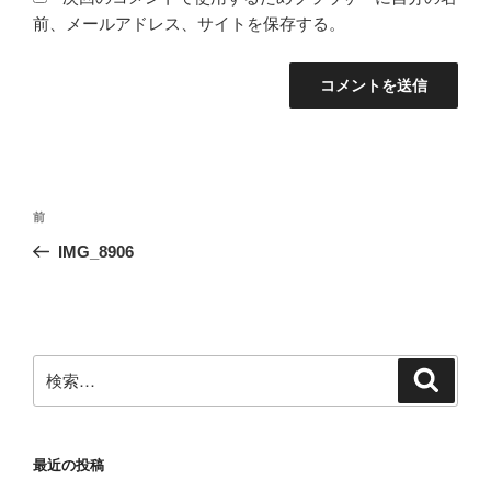
前、メールアドレス、サイトを保存する。
投
前
前
稿
の
IMG_8906
ナ
投
ビ
稿
ゲ
ー
検
検
シ
索
索:
ョ
ン
最近の投稿